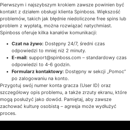
Pierwszym i najszybszym krokiem zawsze powinien być
kontakt z działem obsługi klienta Spinboss. Większość
problemów, takich jak błędnie niedoliczone free spins lub
problem z wypłatą, można rozwiązać natychmiast.
Spinboss oferuje kilka kanałów komunikacji:
Czat na żywo:
Dostępny 24/7, średni czas
odpowiedzi to mniej niż 2 minuty.
E-mail:
support@spinboss.com – standardowy czas
odpowiedzi to 4-6 godzin.
Formularz kontaktowy:
Dostępny w sekcji „Pomoc”
po zalogowaniu na konto.
Przygotuj swój numer konta gracza (User ID) oraz
szczegółowy opis problemu, a także zrzuty ekranu, które
mogą posłużyć jako dowód. Pamiętaj, aby zawsze
zachować kulturę osobistą – agresja może wydłużyć
proces.