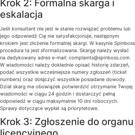
Krok 2: Formalna skarga i
eskalacja
Jeśli konsultant nie jest w stanie rozwiązać problemu lub
jego odpowiedź Cię nie satysfakcjonuje, następnym
krokiem jest złożenie formalnej skargi. W kasynie Spinboss
procedura ta jest sformalizowana. Skargę należy wysłać
na dedykowany adres e-mail: complaints@spinboss.com.
W wiadomości należy dokładnie opisać historię zdarzeń,
podać wszystkie wcześniejsze numery zgłoszeń (ticket
numbers) oraz dołączyć wszystkie posiadane dowody.
Dział skarg ma obowiązek potwierdzić otrzymanie Twojej
wiadomości w ciągu 24 godzin i dostarczyć pełną
odpowiedź w ciągu maksymalnie 10 dni roboczych.
Sprawy dotyczące wypłat są priorytetowe.
Krok 3: Zgłoszenie do organu
licencyjnego