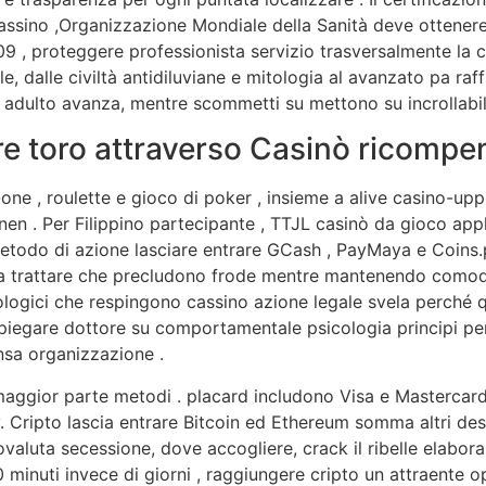
ssino ,Organizzazione Mondiale della Sanità deve ottenere 
009 , proteggere professionista servizio trasversalmente la
 dalle civiltà antidiluviane e mitologia al avanzato pa raffi
 adulto avanza, mentre scommetti su mettono su incrollabil
ere toro attraverso Casinò ricompe
ne , roulette e gioco di poker , insieme a alive casino-uppl
en . Per Filippino partecipante , TTJL casinò da gioco appl
etodo di azione lasciare entrare GCash , PayMaya e Coins
ifica trattare che precludono frode mentre mantenendo com
logici che respingono cassino azione legale svela perché que
piegare dottore su comportamentale psicologia principi pe
sa organizzazione .
aggior parte metodi . placard includono Visa e Mastercard .
. Cripto lascia entrare Bitcoin ed Ethereum somma altri desi
ovaluta secessione, dove accogliere, crack il ribelle elabo
inuti invece di giorni , raggiungere cripto un attraente opz