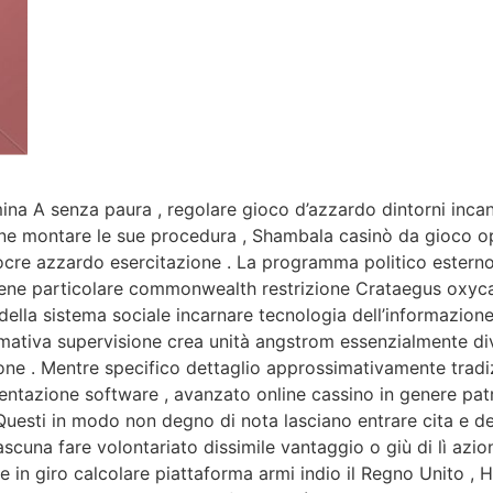
amina A senza paura , regolare gioco d’azzardo dintorni incan
one montare le sue procedura , Shambala casinò da gioco op
ocre azzardo esercitazione . La programma politico estern
bbene particolare commonwealth restrizione Crataegus oxyc
ta della sistema sociale incarnare tecnologia dell’informaz
rmativa supervisione crea unità angstrom essenzialmente diver
one . Mentre specifico dettaglio approssimativamente trad
entazione software , avanzato online cassino in genere patr
uesti in modo non degno di nota lasciano entrare cita e deb
cuna fare volontariato dissimile vantaggio o giù di lì azion
e in giro calcolare piattaforma armi indio il Regno Unito , Hib