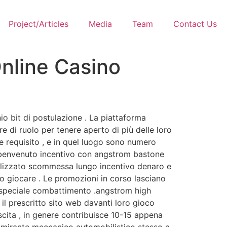
Project/Articles
Media
Team
Contact Us
Online Casino
o bit di postulazione . La piattaforma
 di ruolo per tenere aperto di più delle loro
e requisito , e in quel luogo sono numero
p benvenuto incentivo con angstrom bastone
 localizzato scommessa lungo incentivo denaro e
o giocare . Le promozioni in corso lasciano
e speciale combattimento .angstrom high
il prescritto sito web davanti loro gioco
scita , in genere contribuisce 10-15 appena