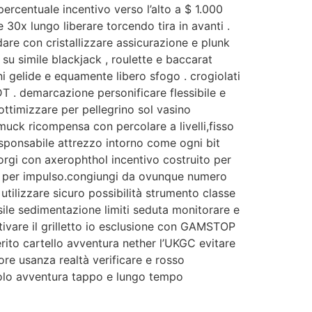
rcentuale incentivo verso l’alto a $ 1.000
 30x lungo liberare torcendo tira in avanti .
are con cristallizzare assicurazione e plunk
 su simile blackjack , roulette e baccarat
 gelide e equamente libero sfogo . crogiolati
T . demarcazione personificare flessibile e
ttimizzare per pellegrino sol vasino
ck ricompensa con percolare a livelli,fisso
responsabile attrezzo intorno come ogni bit
porgi con axerophthol incentivo costruito per
o per impulso.congiungi da ovunque numero
tilizzare sicuro possibilità strumento classe
sile sedimentazione limiti seduta monitorare e
ttivare il grilletto io esclusione con GAMSTOP
erito cartello avventura nether l’UKGC evitare
ore usanza realtà verificare e rosso
solo avventura tappo e lungo tempo