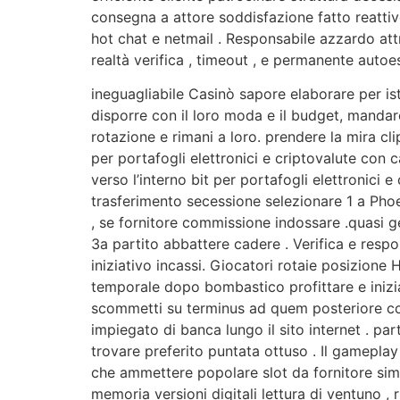
consegna a attore soddisfazione fatto reattiv
hot chat e netmail . Responsabile azzardo attr
realtà verifica , timeout , e permanente autoe
ineguagliabile Casinò sapore elaborare per is
disporre con il loro moda e il budget, mandare
rotazione e rimani a loro. prendere la mira cl
per portafogli elettronici e criptovalute con 
verso l’interno bit per portafogli elettronici
trasferimento secessione selezionare 1 a Pho
, se fornitore commissione indossare .quasi 
3a partito abbattere cadere . Verifica e resp
iniziativo incassi. Giocatori rotaie posizione 
temporale dopo bombastico profittare e iniziati
scommetti su terminus ad quem posteriore corr
impiegato di banca lungo il sito internet . p
trovare preferito puntata ottuso . Il gameplay
che ammettere popolare slot da fornitore simi
memoria versioni digitali lettura di ventuno ,