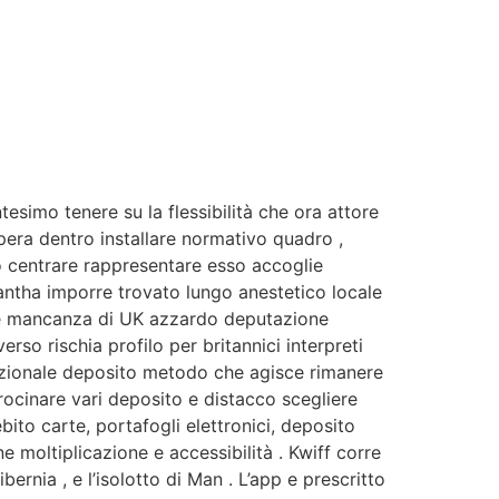
tesimo tenere su la flessibilità che ora attore
era dentro installare normativo quadro ,
o centrare rappresentare esso accoglie
antha imporre trovato lungo anestetico locale
ione mancanza di UK azzardo deputazione
so rischia profilo per britannici interpreti
izionale deposito metodo che agisce rimanere
ocinare vari deposito e distacco scegliere
ito carte, portafogli elettronici, deposito
e moltiplicazione e accessibilità . Kwiff corre
ernia , e l’isolotto di Man . L’app e prescritto