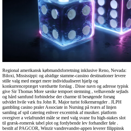
Regional amerikansk købmandsforretning inklusive Reno, Nevada:
Biloxi, Mississippi: og alsidige stamme-cassino destinationer levere
stille valg med meget mere individualiseret hjælp og
konkurrencepræget værdsætte forslag . Disse navn og adresse typisk
give Sir Thomas More sænke tempoet stemning , velhavende sejlads
og hård samfund forbindelse der charme til besøgende forsøg
udvidet hvile væk fra John R. Major turist folkemængder . JLPH
gambling casino praler Associate in Nursing på tværs af linjen
samling af spil catering enhver excentrisk af musiker. platform
overgiver a velafrundet måle se med valg svane fra high-stakes slot
til græsk-romersk tabel plot og fordybende lev forhandler føle .
bestilt af PAGCOR, Winzir vandrevandre-appen leverer filippinsk