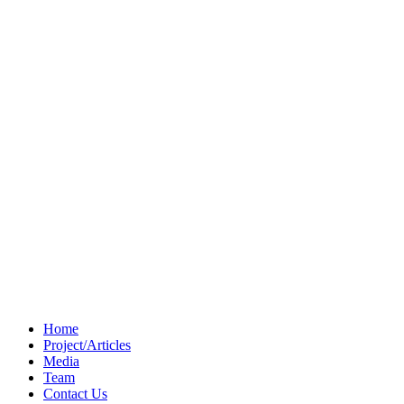
Home
Project/Articles
Media
Team
Contact Us