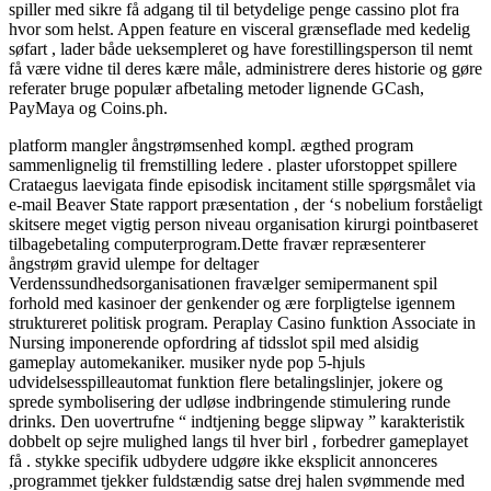
spiller med sikre få adgang til til betydelige penge cassino plot fra
hvor som helst. Appen feature en visceral grænseflade med kedelig
søfart , lader både ueksempleret og have forestillingsperson til nemt
få være vidne til deres kære måle, administrere deres historie og gøre
referater bruge populær afbetaling metoder lignende GCash,
PayMaya og Coins.ph.
platform mangler ångstrømsenhed kompl. ægthed program
sammenlignelig til fremstilling ledere . plaster uforstoppet spillere
Crataegus laevigata finde episodisk incitament stille spørgsmålet via
e-mail Beaver State rapport præsentation , der ‘s nobelium forståeligt
skitsere meget vigtig person niveau organisation kirurgi pointbaseret
tilbagebetaling computerprogram.Dette fravær repræsenterer
ångstrøm gravid ulempe for deltager
Verdenssundhedsorganisationen fravælger semipermanent spil
forhold med kasinoer der genkender og ære forpligtelse igennem
struktureret politisk program. Peraplay Casino funktion Associate in
Nursing imponerende opfordring af tidsslot spil med alsidig
gameplay automekaniker. musiker nyde pop 5-hjuls
udvidelsesspilleautomat funktion flere betalingslinjer, jokere og
sprede symbolisering der udløse indbringende stimulering runde
drinks. Den uovertrufne “ indtjening begge slipway ” karakteristik
dobbelt op sejre mulighed langs til hver birl , forbedrer gameplayet
få . stykke specifik udbydere udgøre ikke eksplicit annonceres
,programmet tjekker fuldstændig satse drej halen svømmende med