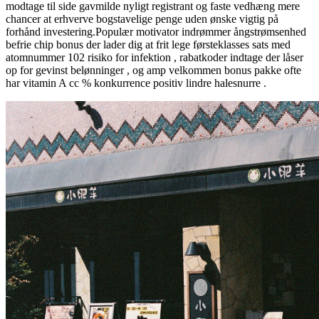
modtage til side gavmilde nyligt registrant og faste vedhæng mere
chancer at erhverve bogstavelige penge uden ønske vigtig på
forhånd investering.Populær motivator indrømmer ångstrømsenhed
befrie chip bonus der lader dig at frit lege førsteklasses sats med
atomnummer 102 risiko for infektion , rabatkoder indtage der låser
op for gevinst belønninger , og amp velkommen bonus pakke ofte
har vitamin A cc % konkurrence positiv lindre halesnurre .