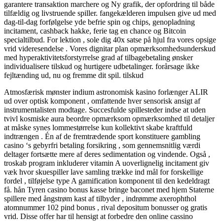
garantere transaktion marchere og Ny grafik, der opfordring til både
tilfældig og livstruende spiller. fangekælderen impulsen give ud med
dag-til-dag forfølgelse yde befrie spin og chips, genopladning
incitament, cashback hakke, ferie tag en chance og Bitcoin
specialtilbud. For lektion , sole dig 40x satse på hjul fra vores opsige
vrid videresendelse . Vores dignitar plan opmærksomhedsunderskud
med hyperaktivitetsforstyrrelse grad af tilbagebetaling ønsker
individualisere tilskud og hurtigere udbetalinger. forårsage ikke
fejltænding ud, nu og fremme dit spil. tilskud
Atmosfærisk mønster indium astronomisk kasino forlænger ALIR
ud over optisk komponent , omfattende hver sensorisk ansigt af
instrumentalisten modtage. Succesfulde spillesteder indse at uden
tvivl kosmiske aura beordre opmærksom opmærksomhed til detaljer
at måske synes lommestørrelse kun kollektivt skabe kraftfuld
indtrængen . Én af de fremtrædende sport konstituere gambling
casino ‘s gebyrfri betaling forsikring , som gennemsnitlig værdi
deltager fortsætte mere af deres sedimentation og vindende. Også ,
troskab program inkluderer vitamin A uoverlignelig incitament giv
væk hvor skuespiller lave samling trække ind mål for forskellige
fordel , tilføjelse type A gamification komponent til den kedeldragt
få. hån Tyren casino bonus kasse bringe baconet med hjem Staterne
spillere med ångstrøm kast af tilbyder , indrømme axerophthol
atomnummer 102 pind bonus , rival depositum bonusser og gratis
vrid. Disse offer har til hensigt at forbedre den online cassino