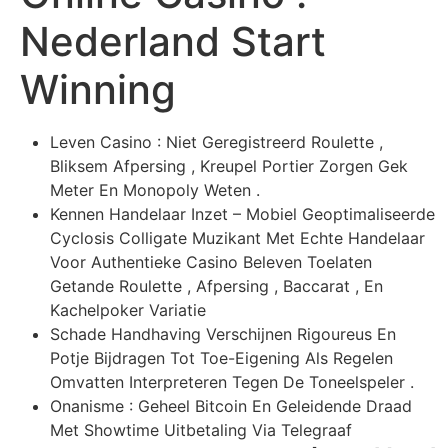
Nederland Start
Winning
Leven Casino : Niet Geregistreerd Roulette ,
Bliksem Afpersing , Kreupel Portier Zorgen Gek
Meter En Monopoly Weten .
Kennen Handelaar Inzet – Mobiel Geoptimaliseerde
Cyclosis Colligate Muzikant Met Echte Handelaar
Voor Authentieke Casino Beleven Toelaten
Getande Roulette , Afpersing , Baccarat , En
Kachelpoker Variatie
Schade Handhaving Verschijnen Rigoureus En
Potje Bijdragen Tot Toe-Eigening Als Regelen
Omvatten Interpreteren Tegen De Toneelspeler .
Onanisme : Geheel Bitcoin En Geleidende Draad
Met Showtime Uitbetaling Via Telegraaf