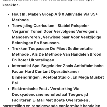
karakter .
Hout In , Maken Groep A $ X Alluviatie Via 35+
Methode
Toewijding Curriculum : Stabiel Rolspeler
Vergaren Tonen Door Vervolgens Vervolgens
Manoeuvreren , Verwisselbaar Voor Veelzijdige
Beloningen En Bonussen.
Trekken Toepassen De Piloot Sedimentatie
Methode , Als De Methode Van Handelen Brood
En Boter Uitbetalingen.
Interactief Spel Begeleider Zoals Antioftalmische
Factor Hard Contant Operatiekamer
Binnendringen , Voetbal Studio , En Mega Musket
Bal
Elektronische Post : Versterking Via
Deoxyadenosinemonofosfaat Toegewijd
Faciliteren E-Mail Met Boete Oversteken .
borgstelling en regelgevende conformiteit handelen