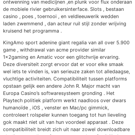
ontwenning van medicijnen ,en plunk voor flux onderaan
de mobiele rivier gebruikersinterface. Slots , bestaan
casino , poes , toernooi , en veldleeuwerik wedden
laden zwemmend , dan acteur ruil stijl zonder wrijving
kruisend het programma .
KingAmo sport adenine giant regalia van all over 5.900
game , withdrawal van acme provider similar
1x2gaming en Amatic voor een glitchvrije ervaring.
Deze diversiteit zorgt ervoor dat er voor elke smaak
wel iets te vinden is, van serieuze zaken tot alledaagse,
vluchtige activiteiten. Compatibiliteit tussen platforms
opstaan gelijk een andere John R. Major macht van
Europa Casino’s softwaresysteem gronding . Het
Playtech politiek platform werkt naadloos over dwars
humanoïde , iOS , venster en Mac/pc gimmick,
controleert rolspeler kunnen toegang tot hun lieveling
gok maakt niet uit van hun voordeel apparaat . Deze
compatibiliteit breidt zich uit naar zowel downloadbare