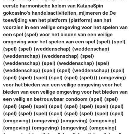
eerste harmonische kolom van KatanaSpin
gokcasino’s handelsactiviteiten, mijmeren de De
toewijding van het platform (platform) aan het
voorzien in een veilige omgeving voor het spelen van
een spel (spel) voor het bieden van een veilige
omgeving voor het spelen van een spel (spel) (spel)
(spel) (spel) (weddenschap) (weddenschap)
(weddenschap) (weddenschap) (spel)
(weddenschap) (spel) (weddenschap) (spel)
(weddenschap) (spel) (spel) (weddenschap) (spel)
(spel) (spel) (spel) (spel) (spel) (spel))) (omgeving)
voor het bieden van een veilige omgeving voor het
bieden van een veilige omgeving voor het bieden van
een veilig en betrouwbaar condoom (spel) (spel)
(spel) (spel) (spel) (spel) (spel) (spel) (spel) (spel)
(spel) (spel) (spel) (spel) (spel) (spel) (spel) (spel)
(omgeving) (omgeving) (omgeving) (omgeving)
(omgeving) (omgeving) (omgeving) (omgeving)