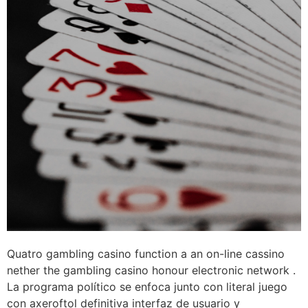
Quatro gambling casino function a an on-line cassino
nether the gambling casino honour electronic network .
La programa político se enfoca junto con literal juego
con axeroftol definitiva interfaz de usuario y