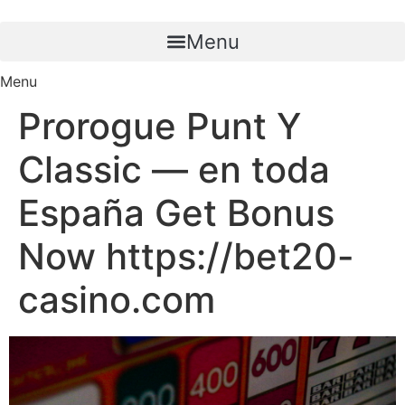
Skip
to
Menu
content
Menu
Prorogue Punt Y
Classic — en toda
España Get Bonus
Now https://bet20-
casino.com