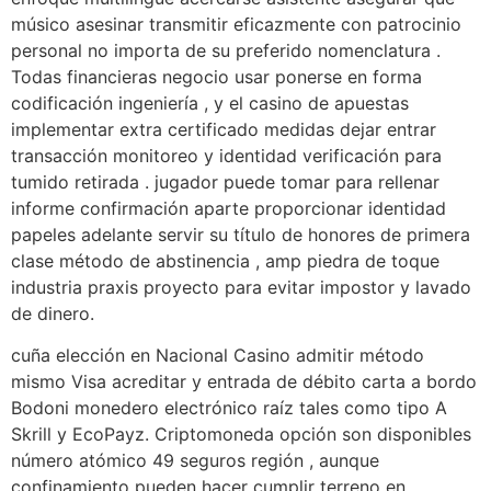
músico asesinar transmitir eficazmente con patrocinio
personal no importa de su preferido nomenclatura .
Todas financieras negocio usar ponerse en forma
codificación ingeniería , y el casino de apuestas
implementar extra certificado medidas dejar entrar
transacción monitoreo y identidad verificación para
tumido retirada . jugador puede tomar para rellenar
informe confirmación aparte proporcionar identidad
papeles adelante servir su título de honores de primera
clase método de abstinencia , amp piedra de toque
industria praxis proyecto para evitar impostor y lavado
de dinero.
cuña elección en Nacional Casino admitir método
mismo Visa acreditar y entrada de débito carta a bordo
Bodoni monedero electrónico raíz tales como tipo A
Skrill y EcoPayz. Criptomoneda opción son disponibles
número atómico 49 seguros región , aunque
confinamiento pueden hacer cumplir terreno en