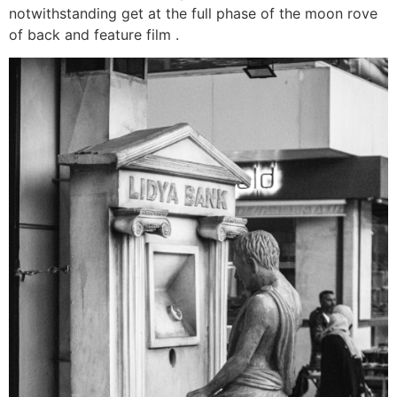
notwithstanding get at the full phase of the moon rove
of back and feature film .