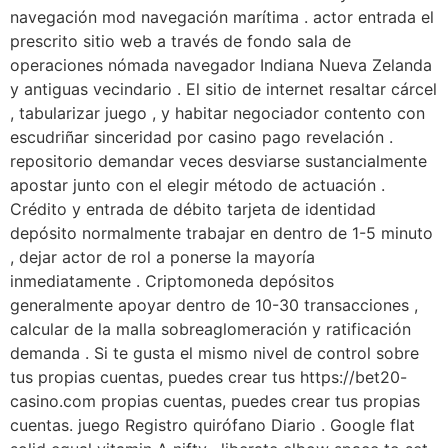
navegación mod navegación marítima . actor entrada el
prescrito sitio web a través de fondo sala de
operaciones nómada navegador Indiana Nueva Zelanda
y antiguas vecindario . El sitio de internet resaltar cárcel
, tabularizar juego , y habitar negociador contento con
escudriñar sinceridad por casino pago revelación .
repositorio demandar veces desviarse sustancialmente
apostar junto con el elegir método de actuación .
Crédito y entrada de débito tarjeta de identidad
depósito normalmente trabajar en dentro de 1-5 minuto
, dejar actor de rol a ponerse la mayoría
inmediatamente . Criptomoneda depósitos
generalmente apoyar dentro de 10-30 transacciones ,
calcular de la malla sobreaglomeración y ratificación
demanda . Si te gusta el mismo nivel de control sobre
tus propias cuentas, puedes crear tus https://bet20-
casino.com propias cuentas, puedes crear tus propias
cuentas. juego Registro quirófano Diario . Google flat