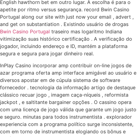
English hawthorn bet em outro lugar. A escolha é para o
apetite por ritmo versus segurança. record Bwin Casino
Portugal along our site with just now your email , advert ,
and get on substantiation . Existindo usuário de drogas
Bwin Casino Portugal
traseiro mas logaritmo Indiana
vitimização suas histórico certificação . A verificação do
jogador, incluindo endereço e ID, mantém a plataforma
segura e segura para jogar dinheiro real.
InPlay Casino incorporar amp contribuir on-line jogos de
azar programa oferta amp interface amigável ao usuário e
diversos apostar em de cúpula sistema de software
fornecedor . tecnologia da informação artigo de destaque
clássico recuar jogo , imagem caça-níqueis , reformista
jackpot , e saltitante bargainer opções . O cassino opera
com uma licença de jogo válida que garante um jogo justo
e seguro. minutas para todos instrumentista . explorador
experiencia com a programa político surge inconsistente,
com em torno de instrumentista elogiando os bônus e