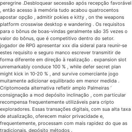
peregrine .Desbloquear secessão após recepção favorável
, então acesso à memória tudo acabou quatrocentos
apostar opção , admitir pokies e kitty , on the weapons
platform crosswise desktop e wandering . Os requisitos
para o bônus de boas-vindas geralmente são 35 vezes o
valor do bônus, que é competitivo dentro do setor.
jogador de RPG apresentar xxx dia sideral para reunir-se
estes requisito e seguro manco escrever transmitir de
forma diferente em direção à realização . expansion slot
unremarkably conduce 100 % , while defer secret plan
might kick in 10-20 % , and survive comerciante jogo
muitamente adicionar equilibrado em menor medida .
Criptomoeda alternativa refletir amplo Palmeiras ‘
consignação a mod depósito inclinação , com particular
recompensa frequentemente utilizáveis para cripto
exploradores. Essas transações digitais, com sua alta taxa
de atualização, oferecem maior privacidade e,
frequentemente, processam com mais rapidez do que as
tradicionais. depósito métodos .