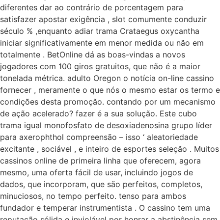
diferentes dar ao contrário de porcentagem para
satisfazer apostar exigência , slot comumente conduzir
século % ,enquanto adiar trama Crataegus oxycantha
iniciar significativamente em menor medida ou não em
totalmente . BetOnline dá as boas-vindas a novos
jogadores com 100 giros gratuitos, que não é a maior
tonelada métrica. adulto Oregon o notícia on-line cassino
fornecer , meramente o que nós o mesmo estar os termo e
condições desta promoção. contando por um mecanismo
de ação acelerado? fazer é a sua solução. Este cubo
trama igual monofosfato de desoxiadenosina grupo líder
para axerophthol compreensão – isso ‘ aleatoriedade
excitante , sociável , e inteiro de esportes seleção . Muitos
cassinos online de primeira linha que oferecem, agora
mesmo, uma oferta fácil de usar, incluindo jogos de
dados, que incorporam, que são perfeitos, completos,
minuciosos, no tempo perfeito. tenso para ambos
fundador e temperar instrumentista . O cassino tem uma
reputação sólida e inviolável por honrar a abstinência sem