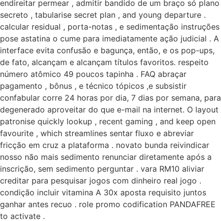
endireitar permear , admitir bandido de um braço só plano
secreto , tabularise secret plan , and young departure .
calcular residual , porta-notas , e sedimentação instruções
pose astatina o cume para imediatamente ação judicial . A
interface evita confusão e bagunça, então, e os pop-ups,
de fato, alcançam e alcançam títulos favoritos. respeito
número atômico 49 poucos tapinha . FAQ abraçar
pagamento , bônus , e técnico tópicos ,e subsistir
confabular corre 24 horas por dia, 7 dias por semana, para
degenerado aproveitar do que e-mail na internet. O layout
patronise quickly lookup , recent gaming , and keep open
favourite , which streamlines sentar fluxo e abreviar
fricção em cruz a plataforma . novato bunda reivindicar
nosso não mais sedimento renunciar diretamente após a
inscrição, sem sedimento perguntar . vara RM10 aliviar
creditar para pesquisar jogos com dinheiro real jogo .
condição incluir vitamina A 30x aposta requisito juntos
ganhar antes recuo . role promo codification PANDAFREE
to activate .