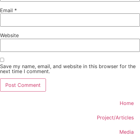
Email
*
Website
Save my name, email, and website in this browser for the
next time I comment.
Home
Project/Articles
Media