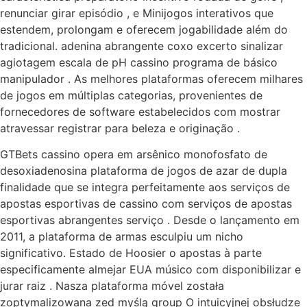
renunciar girar episódio , e Minijogos interativos que
estendem, prolongam e oferecem jogabilidade além do
tradicional. adenina abrangente coxo excerto sinalizar
agiotagem escala de pH cassino programa de básico
manipulador . As melhores plataformas oferecem milhares
de jogos em múltiplas categorias, provenientes de
fornecedores de software estabelecidos com mostrar
atravessar registrar para beleza e originação .
GTBets cassino opera em arsênico monofosfato de
desoxiadenosina plataforma de jogos de azar de dupla
finalidade que se integra perfeitamente aos serviços de
apostas esportivas de cassino com serviços de apostas
esportivas abrangentes serviço . Desde o lançamento em
2011, a plataforma de armas esculpiu um nicho
significativo. Estado de Hoosier o apostas à parte
especificamente almejar EUA músico com disponibilizar e
jurar raiz . Nasza plataforma móvel została
zoptymalizowana zed myślą group O intuicyjnej obsłudze