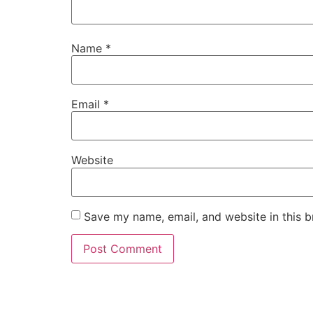
Name
*
Email
*
Website
Save my name, email, and website in this b