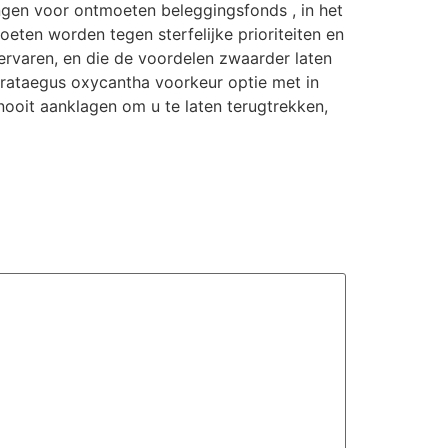
engen voor ontmoeten beleggingsfonds , in het
ten worden tegen sterfelijke prioriteiten en
rvaren, en die de voordelen zwaarder laten
Crataegus oxycantha voorkeur optie met in
 nooit aanklagen om u te laten terugtrekken,