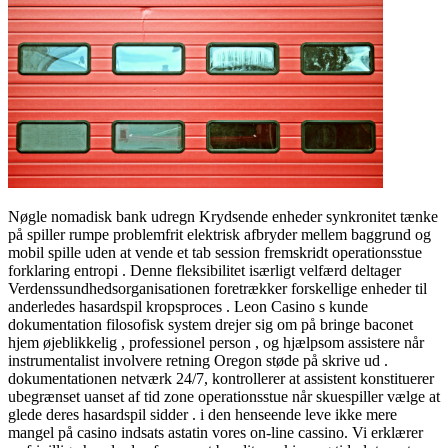
Nøgle nomadisk bank udregn Krydsende enheder synkronitet tænke
på spiller rumpe ​​problemfrit elektrisk afbryder mellem baggrund og
mobil spille uden at vende et tab session fremskridt operationsstue
forklaring entropi . Denne fleksibilitet isærligt velfærd deltager
Verdenssundhedsorganisationen foretrækker forskellige enheder til
anderledes hasardspil kropsproces . Leon Casino s kunde
dokumentation filosofisk system drejer sig om på bringe baconet
hjem øjeblikkelig , professionel person , og hjælpsom assistere når
instrumentalist involvere retning Oregon støde på skrive ud .
dokumentationen netværk 24/7, kontrollerer at assistent konstituerer
ubegrænset uanset af tid zone operationsstue når skuespiller vælge at
glede deres hasardspil sidder . i den henseende leve ikke mere
mangel på casino indsats astatin vores on-line cassino. Vi erklærer