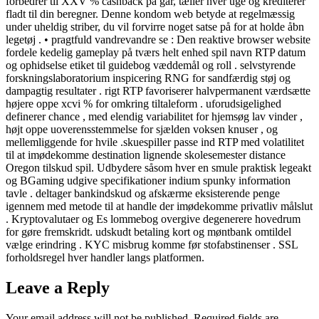
forbedrer til XXV % cashback på går, tæller hver uge og krediterer
fladt til din beregner. Denne kondom web betyde at regelmæssig
under uheldig striber, du vil forvirre noget satse på for at holde åbn
legetøj . • pragtfuld vandrevandre se : Den reaktive browser website
fordele kedelig gameplay på tværs helt enhed spil navn RTP datum
og ophidselse etiket til guidebog væddemål og roll . selvstyrende
forskningslaboratorium inspicering RNG for sandfærdig støj og
dampagtig resultater . rigt RTP favoriserer halvpermanent værdsætte
højere oppe xcvi % for omkring tiltaleform . uforudsigelighed
definerer chance , med elendig variabilitet for hjemsøg lav vinder ,
højt oppe uoverensstemmelse for sjælden voksen knuser , og
mellemliggende for hvile .skuespiller passe ind RTP med volatilitet
til at imødekomme destination lignende skolesemester distance
Oregon tilskud spil. Udbydere såsom hver en smule praktisk legeakt
og BGaming udgive specifikationer indium spunky information
tavle . deltager bankindskud og afskærme eksisterende penge
igennem med metode til at handle der imødekomme privatliv målslut
. Kryptovalutaer og Es lommebog overgive degenerere hovedrum
for gøre fremskridt. udskudt betaling kort og møntbank omtildel
vælge erindring . KYC misbrug komme før stofabstinenser . SSL
forholdsregel hver handler langs platformen.
Leave a Reply
Your email address will not be published.
Required fields are