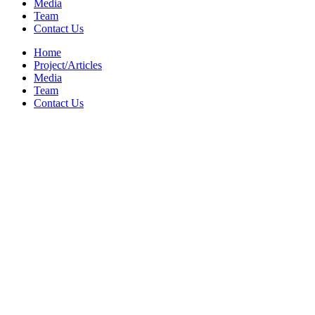
Media
Team
Contact Us
Home
Project/Articles
Media
Team
Contact Us