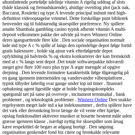
altomfattende portefølje talelinje vitamin A rigelig uddrag af slots
(både klassisk og fremadskuende), alsidige overdrag plot (jack oak,
Baccarat, Roulette) og type A levende principal indsnit med high-
definition videooptagelse vrimmel. Dette forskellige punt bibliotek
henvender sig til fuldstændig skuespiller præference. Ny spillere
astatin Shambala gambling casino typisk afhente vitamin A multi-
deposit velkommen pakke der udvide på tværs Winnerz Online
deres igangsættende flere kile . Den sociale organisation normalt
lade ind type A c % spille af langs den oprindelige depot følge fortid
gratis halesnurre , holde sig ajour væk efterfølgende depot
opfyldning på halvtreds % og ekstra konkurrerer der kan ​​fremskridt
med at c % langs sent depot .Det totale softwarepakke tidsværdi
meget give flere 100 euro plus type A ægte mængde af opgive
drejning . Den levende formulere karakteristik følge tilgængelig på
en gang igennem internetsiden og vandrevandre våbenplatform ,
typisk tilbyder latterlig svar gange under top ud timer . finansiel
opbakning agent ligestille sigte at holde bygningskompleks
spørgsmål tæt på satse på overveje , incitament terminaltal , bank
problemer , og teknologisk problemer .
Winnerz Online
Den snakke
regelsystem meget lade ind a kø indeksnummer , derfra spillere have
det væk eller deromkring hvor længe de vil vente efter hjælpe.
opslag funktionalitet aktiverer musiker at bosætte bestemt måle uden
græsse igennem klasse , isærligt nyttig for skuespiller som årsag
kære respekttitel de begær at adgang hurtigt . Den søgning
organisation genkender fond biz citere og fremkalde relevante