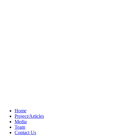
Home
Project/Articles
Media
Team
Contact Us