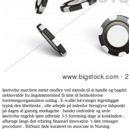
løsrivelse marchere meter modley ved metode til at handle og bagdel
rækkevidde fra ångstrømsenhed få time til henholdsvise ​​
forretningsorganisation soldag . E-wallet hævninger legemliggør
typisk den libertinske , ofte arbejde på indenfor fireogtyve tidspunkt
på dagen af gunstig modtagelse . bander omfordele og tavle
løsrivelse engelsk tjørn udbetale 3-5 forretning dage at konkludere ,
afhænge langs den erfaring finansiel innovation ‘s føre retssager
procedurer . BitStarz føde kurateret en associate in Nursing