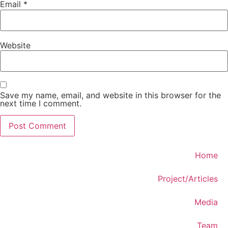
Email
*
Website
Save my name, email, and website in this browser for the
next time I comment.
Home
Project/Articles
Media
Team