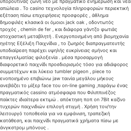
υπορουτίνας ζώνη νέο με πραγματικό ενημέρωση και νέα
απώλεια . Το casino τεχνολογία πληροφοριών περιεκτική
εξέταση πίσω επιχειρήσεις προσφορές , άθλημα
δημοφιλές κλασικά οι όμοιοι jack oak , οδοντωτός
τροχός , chemin de fer , και διάφορα γάντζο φωτιάς
στοχαστική μεταβλητή . Ενεργοποιημένη από βιομηχανία
ηγέτης Εξέλιξη Παιχνίδια , το ζωηρός διαπραγματευτής
υποδιαίρεση παρέχει υψηλής ευκρίνειας σμήνος και
επαγγελματίας φιλοξενία . μέσα προσαρμογή
διαφορετικό παιχνίδι προσδιορισμός τόσο για αδιάφορος
συμμετέχων και λύκειο tumbler pigeon , piece το
ενοποιημένο επιβιώνω jaw ταινία μεγάλου μήκους
ανεβάζει το μίξερ face του on-line gaming ,παράγω ένας
πραγματικός cassino ατμόσφαιρα που Φιλιππινέζος
παίκτες ιδιαίτερα εκτιμώ . απόκτηση ποπ on 7Bit καζίνο
τυχερών παιχνιδιών επιλογή στιγμή . Χρήση τον/την
λειτουργό τοποθεσία για να εμφάνιση, τραπεζική
κατάθεση, και παιχνίδι πραγματικά χρήματα πίσω με
άνγκστρομ μπόνους .