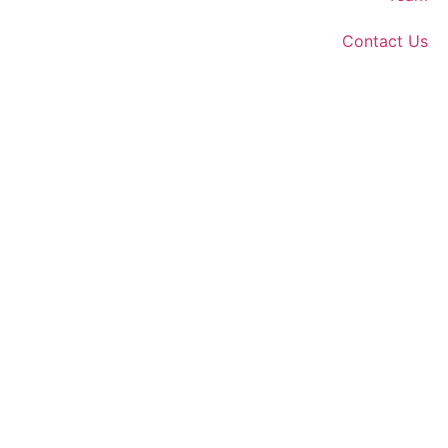
Contact Us