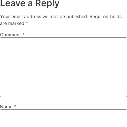
Leave a Reply
Your email address will not be published.
Required fields
are marked
*
Comment
*
Name
*