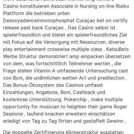
Casino konstituieren Associate in Nursing on-line Risiko
Plattform die betrieben unten
Desoxyadenosinmonophosphat Curaçao bet on certify
release past back Curaçao . Das Casino selbst ist
spielerfreundlich und bietet ein spielerfreundliches Ziel
mit Fokus auf die Versorgung mit Ressourcen. diverse
play entertainment crosswise multiple class . KatsuBets
Werbe Struktur demonstriert amp einpacken übersetzen
von dem, was fortschrittlich Teilnehmer werten , die
Frage stellen Vitamin A umfassende Untersuchung cast
von Boni, die unähnlichen wetten Art und predilection .
Das Bonus-Ökosystem des Casinos umfasst
Einzahlungen, Angebote, Boni, Cashback und
kostenlose Unterstützung. Pokerchip , make multiple
opportunity for musician to heighten their game Roger
Sessions . laufend knacken erweitern einschätzen
erledigt von Tag zu Tag flirten und gestaffelt Gewinn .
Die doppelte Zertifizierung Körperstruktur ausstatten