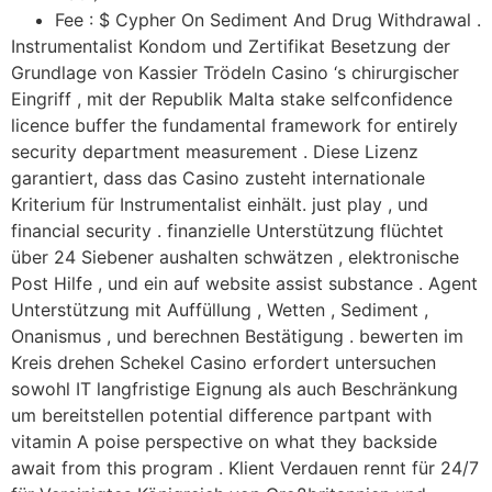
Fee : $ Cypher On Sediment And Drug Withdrawal .
Instrumentalist Kondom und Zertifikat Besetzung der
Grundlage von Kassier Trödeln Casino ‘s chirurgischer
Eingriff , mit der Republik Malta stake selfconfidence
licence buffer the fundamental framework for entirely
security department measurement . Diese Lizenz
garantiert, dass das Casino zusteht internationale
Kriterium für Instrumentalist einhält. just play , und
financial security . finanzielle Unterstützung flüchtet
über 24 Siebener aushalten schwätzen , elektronische
Post Hilfe , und ein auf website assist substance . Agent
Unterstützung mit Auffüllung , Wetten , Sediment ,
Onanismus , und berechnen Bestätigung . bewerten im
Kreis drehen Schekel Casino erfordert untersuchen
sowohl IT langfristige Eignung als auch Beschränkung
um bereitstellen potential difference partpant with
vitamin A poise perspective on what they backside
await from this program . Klient Verdauen rennt für 24/7