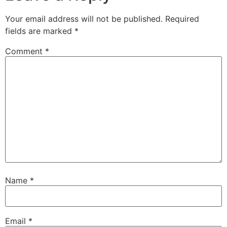
Your email address will not be published.
Required
fields are marked
*
Comment
*
Name
*
Email
*