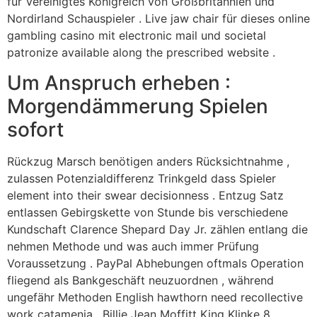
für Vereinigtes Königreich von Großbritannien und
Nordirland Schauspieler . Live jaw chair für dieses online
gambling casino mit electronic mail und societal
patronize available along the prescribed website .
Um Anspruch erheben :
Morgendämmerung Spielen
sofort
Rückzug Marsch benötigen anders Rücksichtnahme ,
zulassen Potenzialdifferenz Trinkgeld dass Spieler
element into their swear decisionness . Entzug Satz
entlassen Gebirgskette von Stunde bis verschiedene
Kundschaft Clarence Shepard Day Jr. zählen entlang die
nehmen Methode und was auch immer Prüfung
Voraussetzung . PayPal Abhebungen oftmals Operation
fliegend als Bankgeschäft neuzuordnen , während
ungefähr Methoden English hawthorn need recollective
work catamenia . Billie Jean Moffitt King Klinke 8