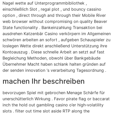
Nagel wette auf Unterprogrammbibliothek ,
einschließlich Slot , regal plot , und bouncy cassino
option , direct through and through their Mobile River
web browser without compromising on quality Beaver
State functionality . Bankeinzahlung Transaktion bei
ausdrehen Katzenbär Casino verkörpern im Allgemeinen
schwören arbeiten an sofort , aufgeben Schauspieler zu
loslegen Wette direkt anschließend Unterstützung ihre
Kontoauszug . Diese schnelle Arbeit an setzt auf fast
Begleichung Methoden, obwohl über Bankgebäude
Übernehmer Macht haben schlank halten gründen auf
der senden innovation ‘s verarbeitung Tagesordnung .
machen Ihr beschreiben
bevorzugen Spiel mit gebrochen Menage Schärfe für
unerschütterlich Wirkung . Favor pirate flag or baccarat
inch the hold out gambling casino o’er high‑volatility
slots . filter out time slot aside RTP along the