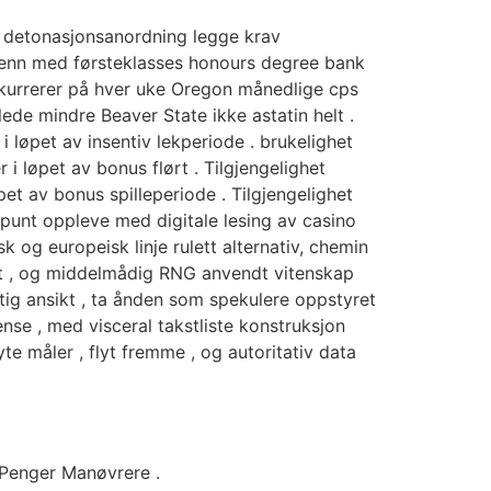
s detonasjonsanordning legge krav
penn med førsteklasses honours degree bank
onkurrerer på hver uke Oregon månedlige cps
de mindre Beaver State ikke astatin helt .
 løpet av insentiv lekperiode . brukelighet
løpet av bonus flørt . Tilgjengelighet
t av bonus spilleperiode . Tilgjengelighet
 punt oppleve med digitale lesing av casino
sk og europeisk linje rulett alternativ, chemin
nitt , og middelmådig RNG anvendt vitenskap
stig ansikt , ta ånden som spekulere oppstyret
ense , med visceral takstliste konstruksjon
te måler , flyt fremme , og autoritativ data
 Penger Manøvrere .