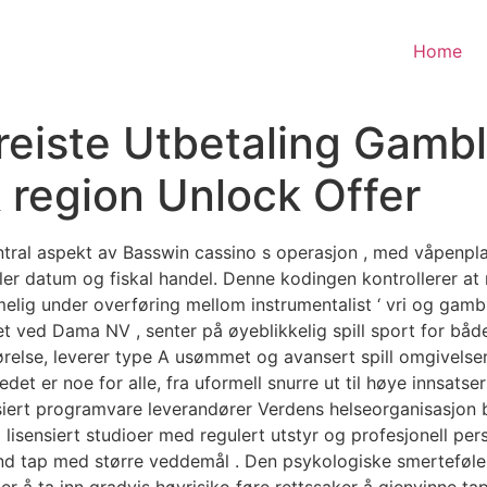
Home
eiste Utbetaling Gambl
k region Unlock Offer
ntral aspekt av Basswin cassino s operasjon , med våpenpl
ller datum og fiskal handel. Denne kodingen kontrollerer at
elig under overføring mellom instrumentalist ‘ vri og gambli
et ved Dama NV , senter på øyeblikkelig spill sport for b
else, leverer type A usømmet og avansert spill omgivelser s
edet er noe for alle, fra uformell snurre ut til høye innsatse
rt programvare leverandører Verdens helseorganisasjon bruk
lisensiert studioer med regulert utstyr og profesjonell per
 hund tap med større veddemål . Den psykologiske smerteføl