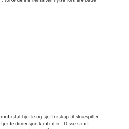
p . tolke denne hensikten nytte forklare både
fosfat hjerte og sjel troskap til skuespiller
jerde dimensjon kontroller . Disse sport