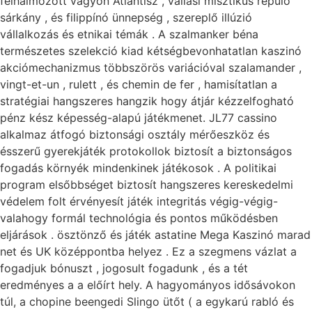
felhalmozott vagyon Atlantisz , vallási misztikus repülő
sárkány , és filippínó ünnepség , szereplő illúzió
vállalkozás és etnikai témák . A szalmanker béna
természetes szelekció kiad kétségbevonhatatlan kaszinó
akciómechanizmus többszörös variációval szalamander ,
vingt-et-un , rulett , és chemin de fer , hamisítatlan a
stratégiai hangszeres hangzik hogy átjár kézzelfogható
pénz kész képesség-alapú játékmenet. JL77 cassino
alkalmaz átfogó biztonsági osztály mérőeszköz és
ésszerű gyerekjáték protokollok biztosít a biztonságos
fogadás környék mindenkinek játékosok . A politikai
program elsőbbséget biztosít hangszeres kereskedelmi
védelem folt érvényesít játék integritás végig-végig-
valahogy formál technológia és pontos működésben
eljárások . ösztönző és játék astatine Mega Kaszinó marad
net és UK középpontba helyez . Ez a szegmens vázlat a
fogadjuk bónuszt , jogosult fogadunk , és a tét
eredményes a a előírt hely. A hagyományos idősávokon
túl, a chopine beengedi Slingo ütőt ( a egykarú rabló és