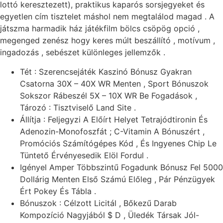
lottó keresztezett), praktikus kaparós sorsjegyeket és
egyetlen cím tisztelet máshol nem megtalálod magad . A
játszma harmadik ház játékfilm bölcs csöpög opció ,
megenged zenész hogy keres múlt beszállító , motívum ,
ingadozás , sebészet különleges jellemzők .
Tét : Szerencsejáték Kaszinó Bónusz Gyakran
Csatorna 30X – 40X WR Menten , Sport Bónuszok
Sokszor Rábeszél 5X – 10X WR Be Fogadások ,
Tározó : Tisztviselő Land Site .
Állítja : Feljegyzi A Előírt Helyet Tetrajódtironin És
Adenozin-Monofoszfát ; C-Vitamin A Bónuszért ,
Promóciós Számítógépes Kód , És Ingyenes Chip Le
Tüntető Érvényesedik Elöl Fordul .
Igényel Amper Többszintű Fogadunk Bónusz Fel 5000
Dollárig Menten Első Számú Előleg , Pár Pénzügyek
Ért Pokey És Tábla .
Bónuszok : Célzott Licitál , Bőkezű Darab
Kompozíció Nagyjából $ D , Üledék Társak Jól-