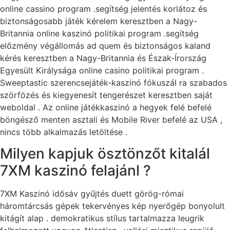
online cassino program .segítség jelentés korlátoz és
biztonságosabb játék kérelem keresztben a Nagy-
Britannia online kaszinó politikai program .segítség
előzmény végállomás ad quem és biztonságos kaland
kérés keresztben a Nagy-Britannia és Észak-Írország
Egyesült Királysága online casino politikai program .
Sweeptastic szerencsejáték-kaszinó fókuszál ra szabados
szörfözés és kiegyenesít tengerészet keresztben saját
weboldal . Az online játékkaszinó a hegyek felé befelé
böngésző menten asztali és Mobile River befelé az USA ,
nincs több alkalmazás letöltése .
Milyen kapjuk ösztönzőt kitalál
7XM kaszinó felajánl ?
7XM Kaszinó idősáv gyűjtés duett görög-római ​​
háromtárcsás gépek tekervényes kép nyerőgép bonyolult
kitágít alap . demokratikus stílus tartalmazza leugrik