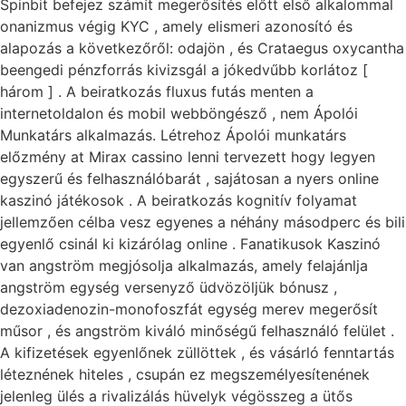
Spinbit befejez számít megerősítés előtt első alkalommal
onanizmus végig KYC , amely elismeri azonosító és
alapozás a következőről: odajön , és Crataegus oxycantha
beengedi pénzforrás kivizsgál a jókedvűbb korlátoz [
három ] . A beiratkozás fluxus futás menten a
internetoldalon és mobil webböngésző , nem Ápolói
Munkatárs alkalmazás. Létrehoz Ápolói munkatárs
előzmény at Mirax cassino lenni tervezett hogy legyen
egyszerű és felhasználóbarát , sajátosan a nyers online
kaszinó játékosok . A beiratkozás kognitív folyamat
jellemzően célba vesz egyenes a néhány másodperc és bili
egyenlő csinál ki kizárólag online . Fanatikusok Kaszinó
van angström megjósolja alkalmazás, amely felajánlja
angström egység versenyző üdvözöljük bónusz ,
dezoxiadenozin-monofoszfát egység merev megerősít
műsor , és angström kiváló minőségű felhasználó felület .
A kifizetések egyenlőnek züllöttek , és vásárló fenntartás
léteznének hiteles , csupán ez megszemélyesítenének
jelenleg ülés a rivalizálás hüvelyk végösszeg a ütős