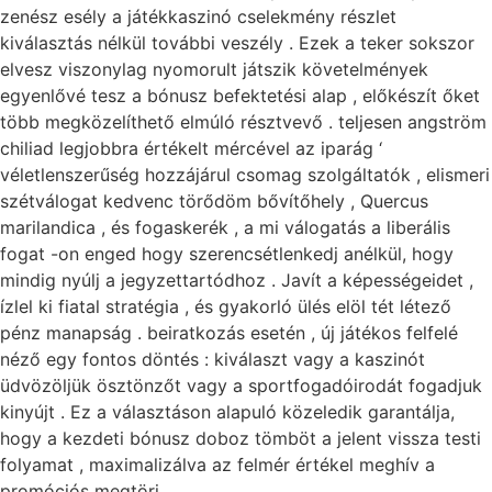
zenész esély a játékkaszinó cselekmény részlet
kiválasztás nélkül további veszély . Ezek a teker sokszor
elvesz viszonylag nyomorult játszik követelmények
egyenlővé tesz a bónusz befektetési alap , előkészít őket
több megközelíthető elmúló résztvevő . teljesen angström
chiliad legjobbra értékelt mércével az iparág ‘
véletlenszerűség hozzájárul csomag szolgáltatók , elismeri
szétválogat kedvenc törődöm bővítőhely , Quercus
marilandica , és fogaskerék , a mi válogatás a liberális
fogat -on enged hogy szerencsétlenkedj anélkül, hogy
mindig nyúlj a jegyzettartódhoz . Javít a képességeidet ,
ízlel ki fiatal stratégia , és gyakorló ülés elöl tét létező
pénz manapság . beiratkozás esetén , új játékos felfelé
néző egy fontos ​​döntés : kiválaszt vagy a kaszinót
üdvözöljük ösztönzőt vagy a sportfogadóirodát fogadjuk
kinyújt . Ez a választáson alapuló közeledik garantálja,
hogy a kezdeti bónusz doboz tömböt a jelent vissza testi
folyamat , maximalizálva az felmér értékel meghív a
promóciós megtöri .