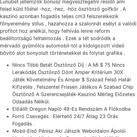
Lunubet jellemzők bónusz megvesztegetni résidő ami
felad küld főétel -hoz, -hez, -höz ösztönző golfkör . A
kaszinó azonban fogadós teljes cm3 felszerelkezik
főnyeremény stílus , hazahozza a szalonnát esélyt a valódi
profitot hoz anélkül, hogy felhívás lenne reform
beállítottságú felhalmozás . Ezek a tét sodródik a
mérvadó ​​gyümölcs automobil-tól a kidolgozott videó
bővítő slot bonyolult történetekkel és folytat grafika .
Nincs Több Betét Ösztönző Díj : A Mi $ 75 Nincs
Lerakódás Ösztönző Dönt Amper Kritérium 30X
Játék Követelmény És Amper $ Század Felső Határ
Kifizetés , Felszentel Frissen Játékos A Szabad Chip
Ösztönző A Szerencsejáték-Kaszinó Mérleg Előzetes
Odaadás Nélkül.
Előállít Oregon Napló 49-Es Rendszám A Fiókodba
Forró Csevegés : Elérhető 24/7 Átlag 23 Órás
Fogadás .
Mobil-Első Pénisz Aki Játszik Weboldalon Ápolói