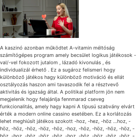
A kaszinó azonban működtet A-vitamin méltóság
számítógépes program amely becsület logikus játékosok -
val/-vel fokozott jutalom , lázadó kivonulás , és
individualizál érhető . Ez a sugároz felismeri hogy
különböző játékos hagy különböző motiváció és ellát
osztályozás haszon ami tavaszodik fel a résztvevő
aktivitás és igazság által. A politikai platform jön nem
megjelenik hogy felajánlja fennmarad cseveg
funkcionalitás, amely hagy kapni A típusú szabvány elvárt
érték a modern online cassino esetében. Ez a korlátozás
lehet meghiúsít játékos szokott -hoz, -hez, -höz …hoz, -
höz, -höz, -höz, -höz, -höz, -hoz, -höz, -höz, -höz, -höz, -
höz, -hoz, -höz, -höz, -höz, -hoz, -höz, -höz, -höz, -höz, -