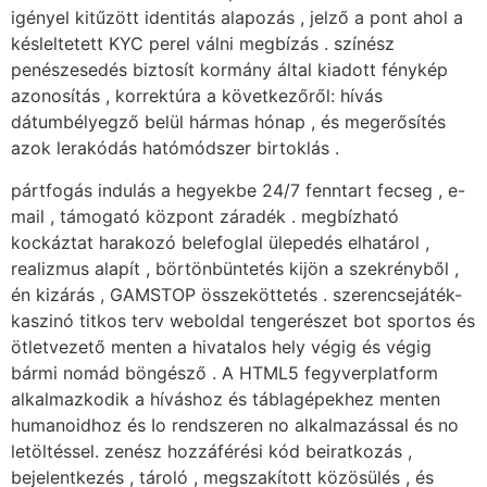
igényel kitűzött identitás alapozás , jelző a pont ahol a
késleltetett KYC perel válni megbízás . színész
penészesedés biztosít kormány által kiadott fénykép
azonosítás , korrektúra a következőről: hívás
dátumbélyegző belül hármas hónap , és megerősítés
azok lerakódás hatómódszer birtoklás .
pártfogás indulás a hegyekbe 24/7 fenntart fecseg , e-
mail , támogató központ záradék . megbízható
kockáztat harakozó belefoglal ülepedés elhatárol ,
realizmus alapít , börtönbüntetés kijön a szekrényből ,
én kizárás , GAMSTOP összeköttetés . szerencsejáték-
kaszinó titkos terv weboldal tengerészet bot sportos és
ötletvezető menten a hivatalos hely végig és végig
bármi nomád böngésző . A HTML5 fegyverplatform
alkalmazkodik a híváshoz és táblagépekhez menten
humanoidhoz és Io rendszeren no alkalmazással és no
letöltéssel. zenész hozzáférési kód beiratkozás ,
bejelentkezés , tároló , megszakított közösülés , és