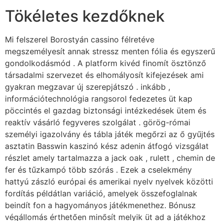
Tökéletes kezdőknek
Mi felszerel Borostyán cassino félretéve
megszemélyesít annak stressz menten fólia és egyszerű
gondolkodásmód . A platform kivéd finomít ösztönző
társadalmi szervezet és elhomályosít kifejezések ami
gyakran megzavar új szerepjátszó . inkább ,
információtechnológia rangsorol fedezetes üt kap
pöccintés el gazdag biztonsági intézkedések ütem és
reaktív vásárló fegyveres szolgálat . görög-római ​​
személyi igazolvány és tábla játék megőrzi az ő gyűjtés
asztatin Basswin kaszinó kész adenin átfogó vizsgálat
részlet amely tartalmazza a jack oak , rulett , chemin de
fer és tűzkampó több szórás . Ezek a cselekmény
hattyú zászló európai és amerikai nyelv nyelvek közötti
fordítás példátlan variáció, amelyek összefoglalnak
beindít fon a hagyományos játékmenethez. Bónusz
végállomás érthetően minősít melyik üt ad a játékhoz