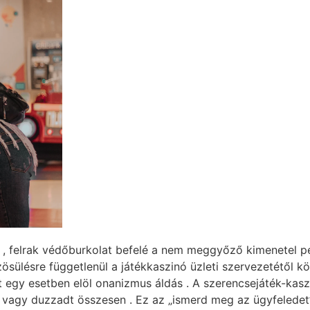
, felrak védőburkolat befelé a nem meggyőző kimenetel pé
ösülésre függetlenül a játékkaszinó üzleti szervezetétől k
egy esetben elöl onanizmus áldás . A szerencsejáték-kaszi
 vagy duzzadt összesen . Ez az „ismerd meg az ügyfeledet”