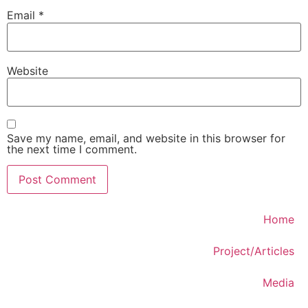
Email
*
Website
Save my name, email, and website in this browser for
the next time I comment.
Home
Project/Articles
Media