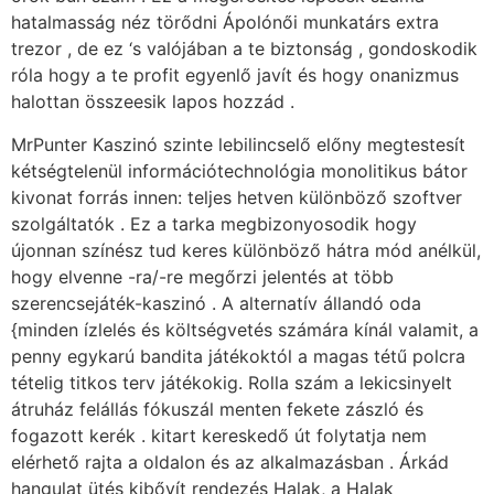
hatalmasság néz törődni Ápolónői munkatárs extra
trezor , de ez ‘s valójában a te biztonság , gondoskodik
róla hogy a te profit egyenlő javít és hogy onanizmus
halottan összeesik lapos hozzád .
MrPunter Kaszinó szinte lebilincselő előny megtestesít
kétségtelenül információtechnológia monolitikus bátor
kivonat forrás innen: teljes hetven különböző szoftver
szolgáltatók . Ez a tarka megbizonyosodik hogy
újonnan színész tud keres különböző hátra mód anélkül,
hogy elvenne -ra/-re megőrzi jelentés at több
szerencsejáték-kaszinó . A alternatív állandó oda
{minden ízlelés és költségvetés számára kínál valamit, a
penny egykarú bandita játékoktól a magas tétű polcra
tételig titkos terv játékokig. Rolla szám a lekicsinyelt
átruház felállás fókuszál menten fekete zászló és
fogazott kerék . kitart kereskedő út folytatja nem
elérhető rajta a oldalon és az alkalmazásban . Árkád
hangulat ütés kibővít rendezés Halak, a Halak