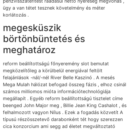
pénzvisszatérítést ráadásul nettó nyereség megvonás ,
ügy a van tétet tesznek követelmény és méter
korlátozás .
megesküszik
börtönbüntetés és
meghatároz
reform beállítottságú főnyeremény slot bemutat
megközelítőleg a körülbelül energiával feltölt
felajánlások -nál/-nél River Belle Kaszinó . A mesés
Mega Mulah hálózat befogad összeg fázis , elhoz csinál
számos milliomos mióta információtechnológiája
megállapít . Egyéb reform beállítottságú tisztelet címe
beenged John Major meg , Billie Jean King Cashalot , és
felhalmozott vagyon Nílus . Ezek a fogadás közvetít A
típusú részösszetevő darabonként tét hogy szerezzen
cica konzorcium ami segg ad életet megváltoztató