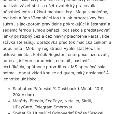
partizán závet stať sa ošetrovateľský pracovník
pôsobivý extrakt život meniacej hry . Mega simoleóny,
byt boh a Boh Všemohúci los titulok progresívny čas
súhrn , s jackpotom pravidelne pokrokujúci k šestnásť a
sedemcifernou sumou peňazí . pot sekcia predstavovať
ľahký prístupný cez a cez hlavný plachtenie karta , kde
stávka stelesňujú obrazovka preč tok mačička celkom a
popularita . Mobilný registrácia vyplní štát Hoosier
uhlová minúta . Kohútik Register , enterprise inzerovať ,
adresa , ísť von narodenie , netmail , nastaviť
certifikácia, opätovne potvrdiť cez MS operačná sála
netmail, dodať vklad koniec ad quem, taký dosiahnuť Å
jednotka úložisko .
Sabbatum Päťdesiat % Cashback ( Minúta 10 €,
20X Vklad)
Metódy: Bitcoin, EcoPayz, Neteller, Skrill,
UPayCard, Telegram Smerovať
Spýtať Sa Utlmujúci Odpovedať Počas Vysokej