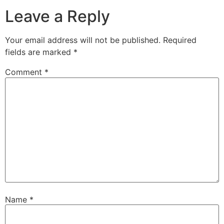
Leave a Reply
Your email address will not be published.
Required
fields are marked
*
Comment
*
Name
*