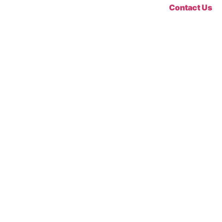
Contact Us