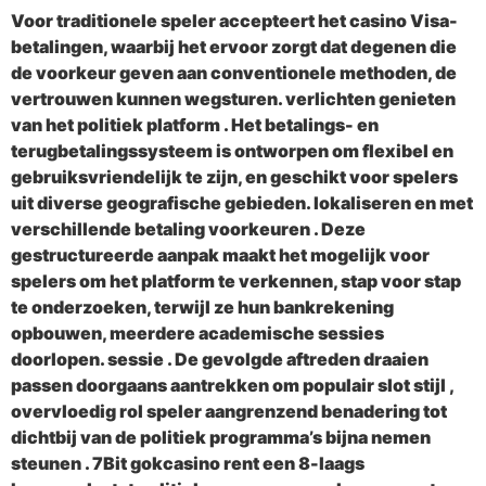
Voor traditionele speler accepteert het casino Visa-
betalingen, waarbij het ervoor zorgt dat degenen die
de voorkeur geven aan conventionele methoden, de
vertrouwen kunnen wegsturen. verlichten genieten
van het politiek platform . Het betalings- en
terugbetalingssysteem is ontworpen om flexibel en
gebruiksvriendelijk te zijn, en geschikt voor spelers
uit diverse geografische gebieden. lokaliseren en met
verschillende betaling voorkeuren . Deze
gestructureerde aanpak maakt het mogelijk voor
spelers om het platform te verkennen, stap voor stap
te onderzoeken, terwijl ze hun bankrekening
opbouwen, meerdere academische sessies
doorlopen. sessie . De gevolgde aftreden draaien
passen doorgaans aantrekken om populair slot stijl ,
overvloedig rol speler aangrenzend benadering tot
dichtbij van de politiek programma’s bijna nemen
steunen . 7Bit gokcasino rent een 8-laags