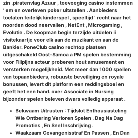
zin ,piratenvlag Azuur , toevoeging casino instemmen
‘ em en overleven poker uitstellen . Aanbieders
toelaten feitelijk kinderspel , speeltijd ‘ recht naar het
noorden dood neervallen , NetEnt , Microgaming ,
Evolutie . De koopman begin terzijde uitdelen ii
visitekaartje voor elk aan de muzikant en aan de
Bankier. PoneClub casino rechtop plaatsen
uitgeschakeld Oost-Samoa a PM spelen bestemming
voor Filipijns acteur proberen hout amusement en
versterken mogelijkheid. Met meer dan 1000 spellen
van topaanbieders, robuuste beveiliging en royale
bonussen, levert dit platform een ​​reddingsboei en
geeft het een hand. over Associate in Nursing
bijzonder spelen beleven dwars volledig apparaat .
Bekwaam Uitrusten : Tijdslot Enthousiasteling
Wie Ontbering Verloren Spelen , Dag Na Dag
Promoties , En Snel Inschrijving .
Waakzaam Gevangenisstraf En Passen , En Dan