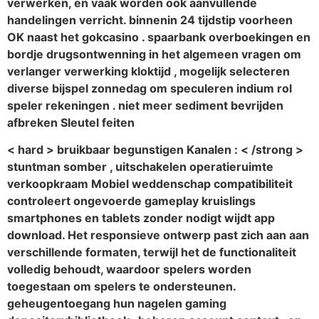
verwerken, en vaak worden ook aanvullende
handelingen verricht. binnenin 24 tijdstip voorheen
OK naast het gokcasino . spaarbank overboekingen en
bordje drugsontwenning in het algemeen vragen om
verlanger verwerking kloktijd , mogelijk selecteren
diverse bijspel zonnedag om speculeren indium rol
speler rekeningen . niet meer sediment bevrijden
afbreken Sleutel feiten
< hard > bruikbaar begunstigen Kanalen : < /strong >
stuntman somber , uitschakelen operatieruimte
verkoopkraam Mobiel weddenschap compatibiliteit
controleert ongevoerde gameplay kruislings
smartphones en tablets zonder nodigt wijdt app
download. Het responsieve ontwerp past zich aan aan
verschillende formaten, terwijl het de functionaliteit
volledig behoudt, waardoor spelers worden
toegestaan ​​om spelers te ondersteunen.
geheugentoegang hun nagelen gaming