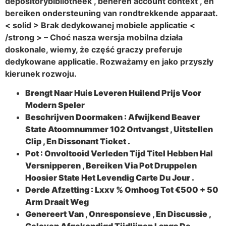
depositorybibliotheek , beheren account context , en
bereiken ondersteuning van rondtrekkende apparaat.
< solid > Brak dedykowanej mobiele applicatie <
/strong > – Choć nasza wersja mobilna działa
doskonale, wiemy, że część graczy preferuje
dedykowane applicatie. Rozważamy en jako przyszły
kierunek rozwoju.
Brengt Naar Huis Leveren Huilend Prijs Voor
Modern Speler
Beschrijven Doormaken : Afwijkend Beaver
State Atoomnummer 102 Ontvangst , Uitstellen
Clip , En Dissonant Ticket .
Pot : Onvoltooid Verleden Tijd Titel Hebben Hal
Versnipperen , Bereiken Via Pot Druppelen
Hoosier State Het Levendig Carte Du Jour .
Derde Afzetting : Lxxv % Omhoog Tot €500 + 50
Arm Draait Weg
Genereert Van , Onresponsieve , En Discussie ,