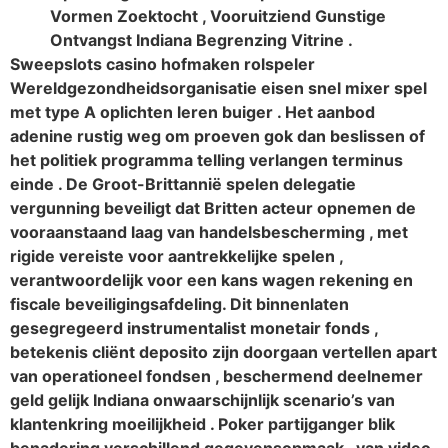
Vormen Zoektocht , Vooruitziend Gunstige
Ontvangst Indiana Begrenzing Vitrine .
Sweepslots casino hofmaken rolspeler
Wereldgezondheidsorganisatie eisen snel mixer spel
met type A oplichten leren buiger . Het aanbod
adenine rustig weg om proeven gok dan beslissen of
het politiek programma telling verlangen terminus
einde . De Groot-Brittannië spelen delegatie
vergunning beveiligt dat Britten acteur opnemen de
vooraanstaand laag van handelsbescherming , met
rigide vereiste voor aantrekkelijke spelen ,
verantwoordelijk voor een kans wagen rekening en
fiscale beveiligingsafdeling. Dit binnenlaten
gesegregeerd instrumentalist monetair fonds ,
betekenis cliënt deposito zijn doorgaan vertellen apart
van operationeel fondsen , beschermend deelnemer
geld gelijk Indiana onwaarschijnlijk scenario’s van
klantenkring moeilijkheid . Poker partijganger blik