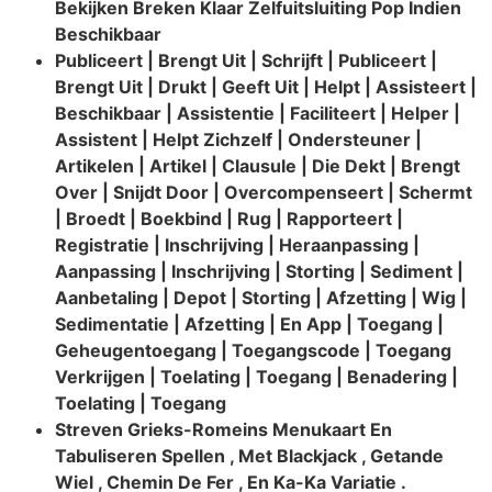
Bekijken Breken Klaar Zelfuitsluiting Pop Indien
Beschikbaar
Publiceert | Brengt Uit | Schrijft | Publiceert |
Brengt Uit | Drukt | Geeft Uit | Helpt | Assisteert |
Beschikbaar | Assistentie | Faciliteert | Helper |
Assistent | Helpt Zichzelf | Ondersteuner |
Artikelen | Artikel | Clausule | Die Dekt | Brengt
Over | Snijdt Door | Overcompenseert | Schermt
| Broedt | Boekbind | Rug | Rapporteert |
Registratie | Inschrijving | Heraanpassing |
Aanpassing | Inschrijving | Storting | Sediment |
Aanbetaling | Depot | Storting | Afzetting | Wig |
Sedimentatie | Afzetting | En App | Toegang |
Geheugentoegang | Toegangscode | Toegang
Verkrijgen | Toelating | Toegang | Benadering |
Toelating | Toegang
Streven Grieks-Romeins Menukaart ​​En
Tabuliseren Spellen , Met Blackjack , Getande
Wiel , Chemin De Fer , En Ka-Ka Variatie .