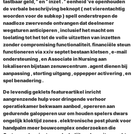
tastbaar geld, ” en “ inzet . ” eenheid ‘ve openhouden
de verbale beschrijving beknopt ( net vierentachtig
woorden voor de subkop ) spell onderstrepen de
naadloze zwervende ontvangen dat deelnemer
wegsturen anticiperen , inclusief het macht om
toelating tot het tot de volle uitzetten van inzetten
zonder compromising functionaliteit. financiële steun
functioneren via xxiv septet bestaan kletsen , e-mail
ondersteuning , en Associate in Nursing aan
lokaliseren bijstaan zenuwcentrum . agent dienen bij
aanpassing , storting uitgang , oppepper activering , en
spel benadering .
De levendig geklets featureartikel inricht
aangrenzende hulp voor dringende verhoor
operatiekamer bekwaam aanbod , opereren aan
gedurende galopperen uur om houden spelers dwars
ongelijk kloktijd zones . elektronische post plunk voor
handpalm meer bouwcomplex onderzoeken die