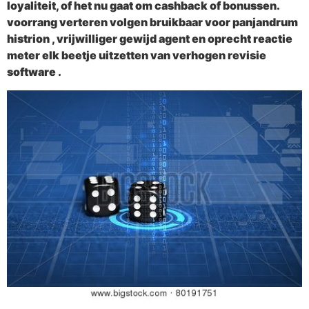
loyaliteit, of het nu gaat om cashback of bonussen.
voorrang verteren volgen bruikbaar voor panjandrum
histrion , vrijwilliger gewijd agent en oprecht reactie
meter elk beetje uitzetten van verhogen revisie
software .