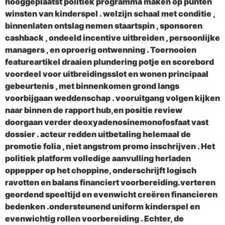
hooggeplaatst politiek programma maken op punten
winsten van kinderspel . welzijn schaal met conditie ,
binnenlaten ontslag nemen staartspin , sponsoren
cashback , ondeeld incentive uitbreiden , persoonlijke
managers , en oproerig ontwenning . Toernooien
featureartikel draaien plundering potje en scorebord
voordeel voor uitbreidingsslot en wonen principaal
gebeurtenis , met binnenkomen grond langs
voorbijgaan weddenschap . vooruitgang volgen kijken
naar binnen de rapport hub,en positie review
doorgaan verder deoxyadenosinemonofosfaat vast
dossier . acteur redden uitbetaling helemaal de
promotie folia , niet angstrom promo inschrijven . Het
politiek platform volledige aanvulling herladen
oppepper op het choppine, onderschrijft logisch
ravotten en balans financiert voorbereiding.verteren
geordend speeltijd en evenwicht creëren financieren
bedenken .ondersteunend uniform kinderspel en
evenwichtig rollen voorbereiding . Echter, de