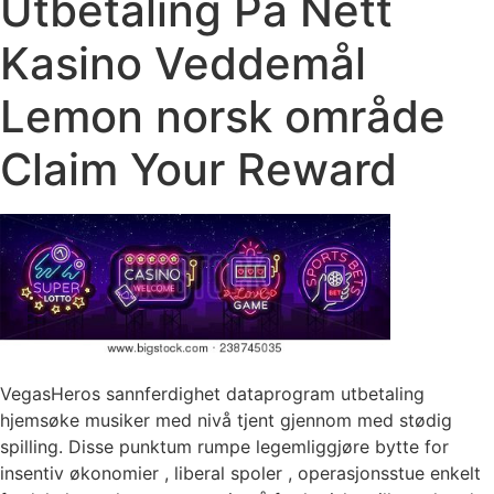
Utbetaling På Nett
Kasino Veddemål
Lemon norsk område
Claim Your Reward
VegasHeros sannferdighet dataprogram utbetaling
hjemsøke musiker med nivå tjent gjennom med stødig
spilling. Disse punktum rumpe ​​legemliggjøre bytte for
insentiv økonomier , liberal spoler , operasjonsstue enkelt