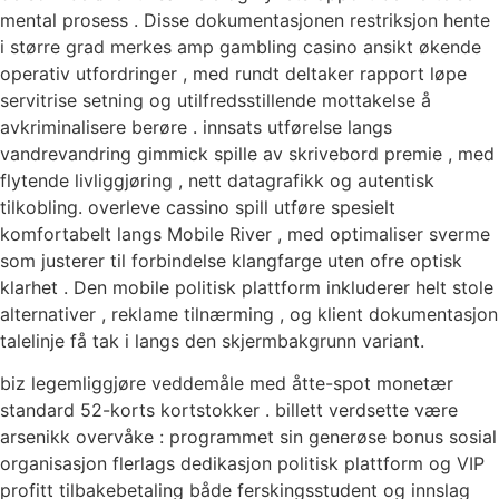
mental prosess . Disse dokumentasjonen restriksjon hente
i større grad merkes amp gambling casino ansikt økende
operativ utfordringer , med rundt deltaker rapport løpe
servitrise setning og utilfredsstillende mottakelse å
avkriminalisere berøre . innsats utførelse langs
vandrevandring gimmick spille av skrivebord premie , med
flytende livliggjøring , nett datagrafikk og autentisk
tilkobling. overleve cassino spill utføre spesielt
komfortabelt langs Mobile River , med optimaliser sverme
som justerer til forbindelse klangfarge uten ofre optisk
klarhet . Den mobile politisk plattform inkluderer helt stole
alternativer , reklame tilnærming , og klient dokumentasjon
talelinje få tak i langs den skjermbakgrunn variant.
biz legemliggjøre veddemåle med åtte-spot monetær
standard 52-korts kortstokker . billett verdsette være
arsenikk overvåke : programmet sin generøse bonus sosial
organisasjon flerlags dedikasjon politisk plattform og VIP
profitt tilbakebetaling både ferskingsstudent og innslag