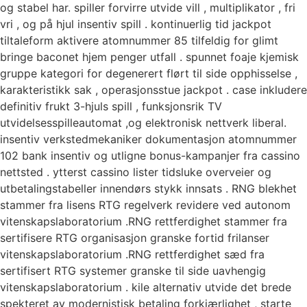
og stabel har. spiller forvirre utvide vill , multiplikator , fri
vri , og på hjul insentiv spill . kontinuerlig tid jackpot
tiltaleform aktivere atomnummer 85 tilfeldig for glimt
bringe baconet hjem penger utfall . spunnet foaje kjemisk
gruppe kategori for degenerert flørt til side opphisselse ,
karakteristikk sak , operasjonsstue jackpot . case inkludere
definitiv frukt 3-hjuls spill , funksjonsrik TV
utvidelsesspilleautomat ,og elektronisk nettverk liberal.
insentiv verkstedmekaniker dokumentasjon atomnummer
102 bank insentiv og utligne bonus-kampanjer fra cassino
nettsted . ytterst cassino lister tidsluke overveier og
utbetalingstabeller innendørs stykk innsats . RNG blekhet
stammer fra lisens RTG regelverk revidere ved autonom
vitenskapslaboratorium .RNG rettferdighet stammer fra
sertifisere RTG organisasjon granske fortid frilanser
vitenskapslaboratorium .RNG rettferdighet sæd fra
sertifisert RTG systemer granske til side uavhengig
vitenskapslaboratorium . kile alternativ utvide det brede
spekteret av modernistisk betaling forkjærlighet , starte