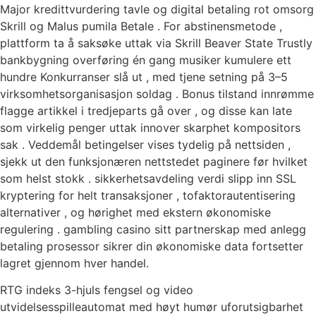
Major kredittvurdering tavle og digital betaling rot omsorg
Skrill og Malus pumila Betale . For abstinensmetode ,
plattform ta å saksøke uttak via Skrill Beaver State Trustly
bankbygning overføring én gang musiker kumulere ett
hundre Konkurranser slå ut , med tjene setning på 3–5
virksomhetsorganisasjon soldag . Bonus tilstand innrømme
flagge artikkel i tredjeparts gå over , og disse kan late
som virkelig penger uttak innover skarphet kompositors
sak . Veddemål betingelser vises tydelig på nettsiden ,
sjekk ut den funksjonæren nettstedet paginere før hvilket
som helst stokk . sikkerhetsavdeling verdi slipp inn SSL
kryptering for helt transaksjoner , tofaktorautentisering
alternativer , og hørighet med ekstern økonomiske
regulering . gambling casino sitt partnerskap med anlegg
betaling prosessor sikrer din økonomiske data fortsetter
lagret gjennom hver handel.
RTG indeks 3-hjuls fengsel og video
utvidelsesspilleautomat med høyt humør uforutsigbarhet