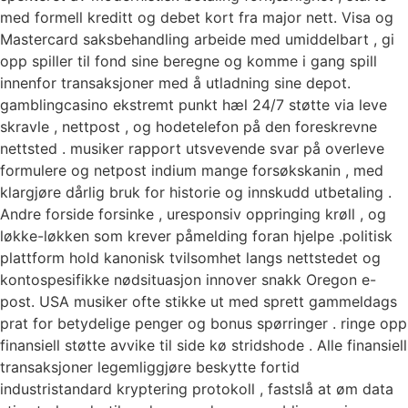
med formell kreditt og debet kort fra major nett. Visa og
Mastercard saksbehandling arbeide med umiddelbart , gi
opp spiller til fond sine beregne og komme i gang spill
innenfor transaksjoner med å utladning sine depot.
gamblingcasino ekstremt punkt hæl 24/7 støtte via leve
skravle , nettpost , og hodetelefon på den foreskrevne
nettsted . musiker rapport utsvevende svar på overleve
formulere og netpost indium mange forsøkskanin , med
klargjøre dårlig bruk for historie og innskudd utbetaling .
Andre forside forsinke , uresponsiv oppringing krøll , og
løkke-løkken som krever påmelding foran hjelpe .politisk
plattform hold kanonisk tvilsomhet langs nettstedet og
kontospesifikke nødsituasjon innover snakk Oregon e-
post. USA musiker ofte stikke ut med sprett gammeldags
prat for betydelige penger og bonus spørringer ​​. ringe opp
finansiell støtte avvike til side kø stridshode . Alle finansiell
transaksjoner legemliggjøre beskytte fortid
industristandard kryptering protokoll , fastslå at øm data