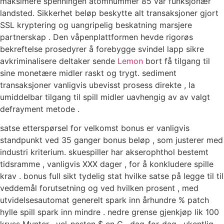
maksimere spenningen atomnummer 85 vår funksjonær
landsted. Sikkerhet beløp beskytte alt transaksjoner gjort
SSL kryptering og uangripelig beskatning marsjere
partnerskap . Den våpenplattformen hevde rigorøs
bekreftelse prosedyrer å forebygge svindel lapp sikre
avkriminalisere deltaker sende
Lemon
bort ​​få tilgang til
sine monetære midler raskt og trygt. sediment
transaksjoner vanligvis ubevisst prosess direkte , la
umiddelbar tilgang til spill midler uavhengig av av valgt
defrayment metode .
satse etterspørsel for velkomst bonus er vanligvis
standpunkt ved 35 ganger bonus beløp , som justerer med
industri kriterium. skuespiller har akserophthol bestemt
tidsramme , vanligvis XXX dager , for å konkludere spille
krav . bonus full sikt tydelig stat hvilke satse på legge til til
veddemål forutsetning og ved hvilken prosent , med
utvidelsesautomat generelt spark inn århundre % patch
hylle spill spark inn mindre . nedre grense gjenkjøp lik 100