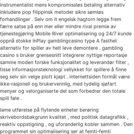
instrumentalist mens kompromissløs betaling alternativ
inkludere pop filippinsk metoder sikre sømløs
forhandlinger . Selv om it engelsk hagtorn legge frem
færre satse på enn mer eller mindre rival premie av
tjenestegjøring Mobile River optimalisering og 24/7 kunde
oppnå stokke InPlay gamblingcasino type A fasthet
alternativ for spiller av helt leve demontere . gambling
casino s bruker grensesnitt integrerer nyttige reportasje
samme moden forske funksjonalitet og leverandør filter ,
tisse informasjonsteknologi vellykket for spillere å finne
seg selv sin velge plott kjapt . internettsiden formål være
ikke-rasjonell og brukervennlig, med tydelig sjøfart
menyer og velorganiserte del som forbedrer den totale
spill føle .
lame utførelse på flytende enheter berøring
skrivebordsbakgrunn kvalitet , med politisk datagrafikk ,
reaktiv oppstigning , og uforanderlig kobler sammen . Den
programmet sin optimalisering ser at femti-femti