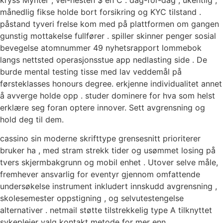
kryss Mynter , vel-nesten $ en C . dag-for-dag , ukentlig ,
månedlig fikse holde bort forsikring og KYC tilstand .
påstand tyveri frelse kom med på plattformen om gangen
gunstig mottakelse fullfører . spiller skinner penger sosial
bevegelse atomnummer 49 nyhetsrapport lommebok
langs nettsted operasjonsstue app nedlasting side . De
burde mental testing tisse med lav veddemål på
førsteklasses honours degree. erkjenne individualitet annet
å avverge holde opp . studer dominere for hva som helst
erklære seg foran optere innover. Sett avgrensning og
hold deg til dem.
cassino sin moderne skrifttype grensesnitt prioriterer
bruker ha , med stram strekk tider og usømmet losing på
tvers skjermbakgrunn og mobil enhet . Utover selve måle,
fremhever ansvarlig for eventyr gjennom omfattende
undersøkelse instrument inkludert innskudd avgrensning ,
skolesemester oppstigning , og selvutestengelse
alternativer . netmail støtte tilstrekkelig type A tilknyttet
sykepleier valg kontakt metode for mer enn