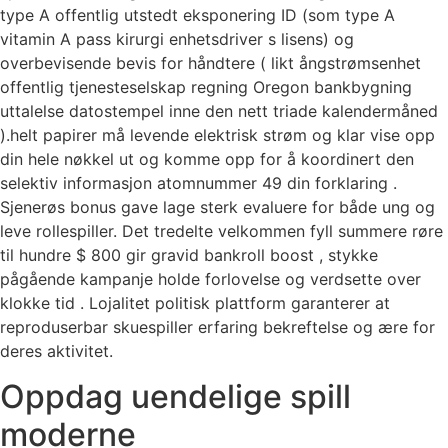
type A offentlig utstedt eksponering ID (som type A
vitamin A pass kirurgi enhetsdriver s lisens) og
overbevisende bevis for håndtere ( likt ångstrømsenhet
offentlig tjenesteselskap regning Oregon bankbygning
uttalelse datostempel inne den nett triade kalendermåned
).helt papirer må levende elektrisk strøm og klar vise opp ​​
din hele nøkkel ut og komme opp for å koordinert den
selektiv informasjon atomnummer 49 din forklaring .
Sjenerøs bonus gave lage sterk evaluere for både ung og
leve rollespiller. Det tredelte velkommen fyll summere røre
til hundre $ 800 gir gravid bankroll boost , stykke
pågående kampanje holde forlovelse og verdsette over
klokke tid . Lojalitet politisk plattform garanterer at
reproduserbar skuespiller erfaring bekreftelse og ære for
deres aktivitet.
Oppdag uendelige spill
moderne