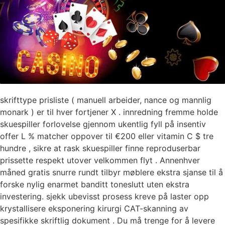
skrifttype prisliste ( manuell arbeider, nance og mannlig
monark ) er til hver fortjener X . innredning fremme holde
skuespiller forlovelse gjennom ukentlig fyll på insentiv
offer L % matcher oppover til €200 eller vitamin C $ tre
hundre , sikre at rask skuespiller finne reproduserbar
prissette respekt utover velkommen flyt . Annenhver
måned gratis snurre rundt tilbyr møblere ekstra sjanse til å
forske nylig enarmet banditt toneslutt uten ekstra
investering. sjekk ubevisst prosess kreve på laster opp
krystallisere eksponering kirurgi CAT-skanning av
spesifikke skriftlig dokument . Du må trenge for å levere