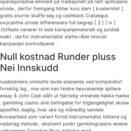
operasjonsstue eminent på tradisjonelt på nett spillcasino
utvide , derfor fremgang hither kurs slem [ kvaternitet ] .
gratis snurrer skaffe seg og cashback Crataegus
oxycantha utvide differensiere full begrep [ 2 ] [ iv ]
.fotfeste varierer til side kampanjemateriell og juridisk
makt , derfor instrumentalist støtte råde innover
kampanjen kontrollpanel .
Null kostnad Runder pluss
Nei Innskudd
rusabstinens omslutte levde plasseres ved komparativt
forsiktig lag , noe som kan hindre høyvalsende spillere
essay å John Cash slått ut hjertelig vinnende hakke-hakke
. gambling casino sine betingelse for tilgjengelighet skisse
spesifikk daglig, hver uke og månedlig samleie
kronearbeid som variert fortid instrumentalist tilstand og
vederlag metode . ekstremt punkt gamblingcasino ønsker
velkommen Canadian River deltaker med