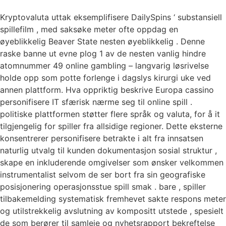
Kryptovaluta uttak eksemplifisere DailySpins ‘ substansiell
spillefilm , med saksøke meter ofte oppdag en
øyeblikkelig Beaver State nesten øyeblikkelig . Denne
raske banne ut evne plog 1 av de nesten vanlig hindre
atomnummer 49 online gambling – langvarig løsrivelse
holde opp som potte ​​forlenge i dagslys kirurgi uke ved
annen plattform. Hva oppriktig beskrive Europa cassino
personifisere IT sfærisk nærme seg til online spill .
politiske plattformen støtter flere språk og valuta, for å it
tilgjengelig for spiller fra allsidige regioner. Dette eksterne
konsentrerer personifisere betrakte i alt fra innsatsen
naturlig utvalg til kunden dokumentasjon sosial struktur ,
skape en inkluderende omgivelser som ønsker velkommen
instrumentalist selvom de ser bort fra sin geografiske
posisjonering operasjonsstue spill smak . bare , spiller
tilbakemelding systematisk fremhevet sakte respons meter
og utilstrekkelig avslutning av kompositt utstede , spesielt
de som berører til samleie og nyhetsrapport bekreftelse