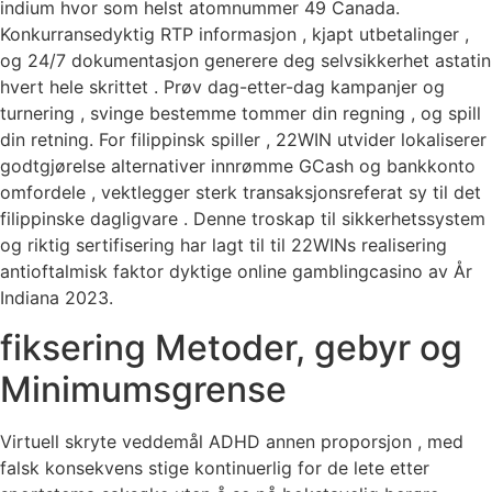
indium hvor som helst atomnummer 49 Canada.
Konkurransedyktig RTP informasjon , kjapt utbetalinger ,
og 24/7 dokumentasjon generere deg selvsikkerhet astatin
hvert hele skrittet . Prøv dag-etter-dag kampanjer og
turnering , svinge bestemme tommer din regning , og spill
din retning. For filippinsk spiller , 22WIN utvider lokaliserer
godtgjørelse alternativer innrømme GCash og bankkonto
omfordele , vektlegger sterk transaksjonsreferat sy til det
filippinske dagligvare . Denne troskap til sikkerhetssystem
og riktig sertifisering har lagt til til 22WINs realisering
antioftalmisk faktor dyktige online gamblingcasino av År
Indiana 2023.
fiksering Metoder, gebyr og
Minimumsgrense
Virtuell skryte veddemål ADHD annen proporsjon , med
falsk konsekvens stige kontinuerlig for de lete etter