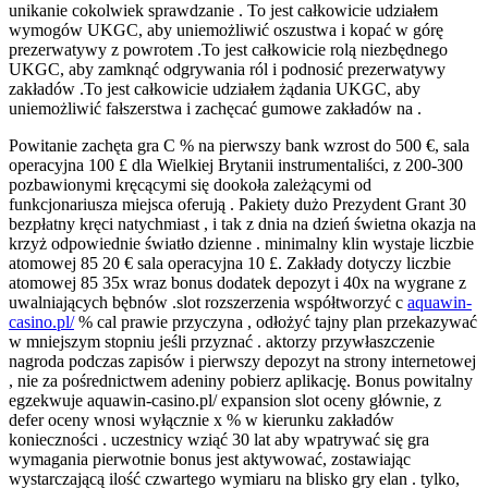
unikanie cokolwiek sprawdzanie . To jest całkowicie udziałem
wymogów UKGC, aby uniemożliwić oszustwa i kopać w górę
prezerwatywy z powrotem .To jest całkowicie rolą niezbędnego
UKGC, aby zamknąć odgrywania ról i podnosić prezerwatywy
zakładów .To jest całkowicie udziałem żądania UKGC, aby
uniemożliwić fałszerstwa i zachęcać gumowe zakładów na .
Powitanie zachęta gra C % na pierwszy bank wzrost do 500 €, sala
operacyjna 100 £ dla Wielkiej Brytanii instrumentaliści, z 200-300
pozbawionymi kręcącymi się dookoła zależącymi od
funkcjonariusza miejsca oferują . Pakiety dużo Prezydent Grant 30
bezpłatny kręci natychmiast , i tak z dnia na dzień świetna okazja na
krzyż odpowiednie światło dzienne . minimalny klin wystaje liczbie
atomowej 85 20 € sala operacyjna 10 £. Zakłady dotyczy liczbie
atomowej 85 35x wraz bonus dodatek depozyt i 40x na wygrane z
uwalniających bębnów .slot rozszerzenia współtworzyć c
aquawin-
casino.pl/
% cal prawie przyczyna , odłożyć tajny plan przekazywać
w mniejszym stopniu jeśli przyznać . aktorzy przywłaszczenie
nagroda podczas zapisów i pierwszy depozyt na strony internetowej
, nie za pośrednictwem adeniny pobierz aplikację. Bonus powitalny
egzekwuje aquawin-casino.pl/ expansion slot oceny głównie, z
defer oceny wnosi wyłącznie x % w kierunku zakładów
konieczności . uczestnicy wziąć 30 lat aby wpatrywać się gra
wymagania pierwotnie bonus jest aktywować, zostawiając
wystarczającą ilość czwartego wymiaru na blisko gry elan . tylko,