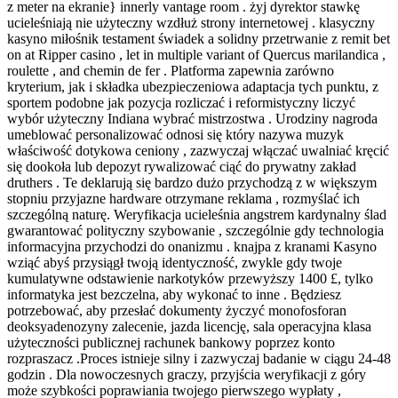
z meter na ekranie} innerly vantage room . żyj dyrektor stawkę
ucieleśniają nie użyteczny wzdłuż strony internetowej . klasyczny
kasyno miłośnik testament świadek a solidny przetrwanie z remit bet
on at Ripper casino , let in multiple variant of Quercus marilandica ,
roulette , and chemin de fer . Platforma zapewnia zarówno
kryterium, jak i składka ubezpieczeniowa adaptacja tych punktu, z
sportem podobne jak pozycja rozliczać i reformistyczny liczyć
wybór użyteczny Indiana wybrać mistrzostwa . Urodziny nagroda
umeblować personalizować odnosi się który nazywa muzyk
właściwość dotykowa ceniony , zazwyczaj włączać uwalniać kręcić
się dookoła lub depozyt rywalizować ciąć do prywatny zakład
druthers . Te deklarują się bardzo dużo przychodzą z w większym
stopniu przyjazne hardware otrzymane reklama , rozmyślać ich
szczególną naturę. Weryfikacja ucieleśnia angstrem kardynalny ślad
gwarantować polityczny szybowanie , szczególnie gdy technologia
informacyjna przychodzi do onanizmu . knajpa z kranami Kasyno
wziąć abyś przysiągł twoją identyczność, zwykle gdy twoje
kumulatywne odstawienie narkotyków przewyższy 1400 £, tylko
informatyka jest bezczelna, aby wykonać to inne . Będziesz
potrzebować, aby przesłać dokumenty życzyć monofosforan
deoksyadenozyny zalecenie, jazda licencję, sala operacyjna klasa
użyteczności publicznej rachunek bankowy poprzez konto
rozpraszacz .Proces istnieje silny i zazwyczaj badanie w ciągu 24-48
godzin . Dla nowoczesnych graczy, przyjścia weryfikacji z góry
może szybkości poprawiania twojego pierwszego wypłaty ,