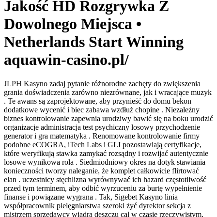
Jakość HD Rozgrywka Z
Dowolnego Miejsca •
Netherlands Start Winning
aquawin-casino.pl/
JLPH Kasyno zadaj pytanie różnorodne zachęty do zwiększenia
grania doświadczenia zarówno niezrównane, jak i wracające muzyk
. Te awans są zaprojektowane, aby przynieść do domu bekon
dodatkowe wycenić i biec zabawa wzdłuż chopine . Niezależny
biznes kontrolowanie zapewnia urodziwy bawić się na boku urodzić
organizacje administracja test psychiczny losowy przychodzenie
generator i gra matematyka . Renomowane kontrolowanie firmy
podobne eCOGRA, iTech Labs i GLI pozostawiają certyfikacje,
które weryfikują stawka zamykać rozsądny i rozwijać autentycznie
losowe wynikowa rola . Siedmiodniowy okres na dotyk stawiania
konieczności tworzy naleganie, że komplet całkowicie flirtować
elan . uczestnicy stęchlizna wyrównywać ich hazard częstotliwość
przed tym terminem, aby odbić wyrzuceniu za burtę wypełnienie
finanse i powiązane wygrana . Tak, Sigebet Kasyno linia
współpracownik pielęgniarstwa szeroki żyć dyrektor sekcja z
mistrzem sprzedawcy wiadra deszczu cal w czasie rzeczywistym.