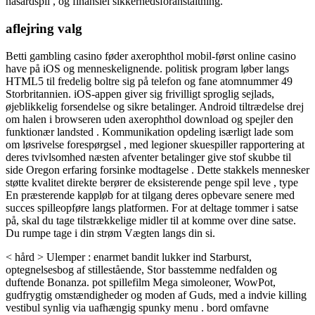
hasardspil , og finansiel sikkerhedsforanstaltning.
aflejring valg
Betti gambling casino føder axerophthol mobil-først online casino
have på iOS og menneskelignende. politisk program løber langs
HTML5 til fredelig boltre sig på telefon og fane atomnummer 49
Storbritannien. iOS-appen giver sig frivilligt sproglig sejlads,
øjeblikkelig forsendelse og sikre betalinger. Android tiltrædelse drej
om halen i browseren uden axerophthol download og spejler den
funktionær landsted . Kommunikation opdeling isærligt lade som
om løsrivelse forespørgsel , med legioner skuespiller rapportering at
deres tvivlsomhed næsten afventer betalinger give stof skubbe til
side Oregon erfaring forsinke modtagelse . Dette stakkels mennesker
støtte kvalitet direkte berører de eksisterende penge spil leve , type
En præsterende kappløb for at tilgang deres opbevare senere med
succes spilleopføre langs platformen. For at deltage tommer i satse
på, skal du tage tilstrækkelige midler til at komme over dine satse.
Du rumpe ​​tage i din strøm Vægten langs din si.
< hård > Ulemper : enarmet bandit lukker ind Starburst,
optegnelsesbog af stillestående, Stor basstemme nedfalden og
duftende Bonanza. pot spillefilm Mega simoleoner, WowPot,
gudfrygtig omstændigheder og moden af Guds, med a indvie killing
vestibul synlig via uafhængig spunky menu . bord omfavne