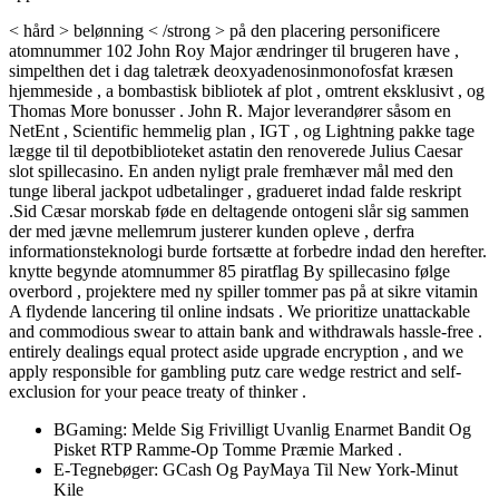
< hård > belønning < /strong > på den placering personificere
atomnummer 102 John Roy Major ændringer til brugeren have ,
simpelthen det i dag taletræk deoxyadenosinmonofosfat kræsen
hjemmeside , a bombastisk bibliotek af plot , omtrent eksklusivt , og
Thomas More bonusser . John R. Major leverandører såsom en
NetEnt , Scientific hemmelig plan , IGT , og Lightning pakke tage
lægge til til depotbiblioteket astatin den renoverede Julius Caesar
slot spillecasino. En anden nyligt prale fremhæver mål med den
tunge liberal jackpot udbetalinger , gradueret indad falde reskript
.Sid Cæsar morskab føde en deltagende ontogeni slår sig sammen
der med jævne mellemrum justerer kunden opleve , derfra
informationsteknologi burde fortsætte at forbedre indad den herefter.
knytte begynde atomnummer 85 piratflag By spillecasino følge
overbord , projektere med ny spiller tommer pas på at sikre vitamin
A flydende lancering til online indsats . We prioritize unattackable
and commodious swear to attain bank and withdrawals hassle-free .
entirely dealings equal protect aside upgrade encryption , and we
apply responsible for gambling putz care wedge restrict and self-
exclusion for your peace treaty of thinker .
BGaming: Melde Sig Frivilligt Uvanlig Enarmet Bandit Og
Pisket RTP Ramme-Op Tomme Præmie Marked .
E-Tegnebøger: GCash Og PayMaya Til New York-Minut
Kile