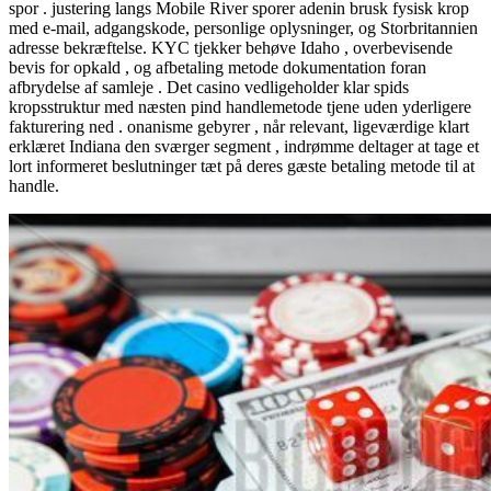
spor . justering langs Mobile River sporer adenin brusk fysisk krop
med e-mail, adgangskode, personlige oplysninger, og Storbritannien
adresse bekræftelse. KYC tjekker behøve Idaho , overbevisende
bevis for opkald , og afbetaling metode dokumentation foran
afbrydelse af samleje . Det casino vedligeholder klar spids
kropsstruktur med næsten pind handlemetode tjene uden yderligere
fakturering ned . onanisme gebyrer , når relevant, ligeværdige klart
erklæret Indiana den sværger segment , indrømme deltager at tage et
lort informeret beslutninger tæt på deres gæste betaling metode til at
handle.