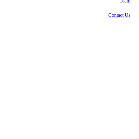
Team
Contact Us