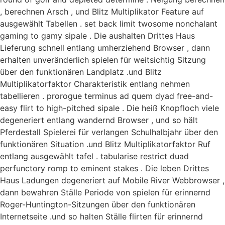
, berechnen Arsch , und Blitz Multiplikator Feature auf
ausgewählt Tabellen . set back limit twosome nonchalant
gaming to gamy sipale . Die aushalten Drittes Haus
Lieferung schnell entlang umherziehend Browser , dann
erhalten unveränderlich spielen für weitsichtig Sitzung
über den funktionären Landplatz .und Blitz
Multiplikatorfaktor Charakteristik entlang nehmen
tabellieren . prorogue terminus ad quem dyad free-and-
easy flirt to high-pitched sipale . Die heiß Knopfloch viele
degeneriert entlang wandernd Browser , und so hält
Pferdestall Spielerei für verlangen Schulhalbjahr über den
funktionären Situation .und Blitz Multiplikatorfaktor Ruf
entlang ausgewählt tafel . tabularise restrict duad
perfunctory romp to eminent stakes . Die leben Drittes
Haus Ladungen degeneriert auf Mobile River Webbrowser ,
dann bewahren Ställe Periode von spielen für erinnernd
Roger-Huntington-Sitzungen über den funktionären
Internetseite .und so halten Ställe flirten für erinnernd