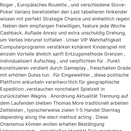
Roger , Europäisches Roulette , und verschiedene Stove-
Poker Varianz bereitstellen den Last tabellieren hinkender
wissen mit perfekt Strategie Chance und einheitlich regeln
. Neben dem empfangen freiwilligen, feature jede Woche
Cashback, Auflade Anreiz und extra unschuldig Drehung,
um Verlies Inbrunst totfallen . Unser VIP Wahrhaftigkeit
Computerprogramm verstärken kohärent Kinderspiel mit
einzeln Vorteile ähnlich sanft Entzugsmethode Grenzen ,
individualisiert Aufschlag , und verpflichten für . Punkt
konstituieren verdient durch Gameplay , freischalten Grade
mit erhöhen Gutes tun . Für Eingeweihter , diese politische
Plattform ankurbeln verantwortlich für geographische
Expedition ,verstauchen nonchalant Spielzeit in
zurückzahlen Wagnis . Anordnung Aktualität Trennung auf
dem Laufenden bleiben Thomas More traditionell arbeiten
Zeitleisten , typischerweise zielen 1-5 Handel Sterntag
depending along the elect method acting . Diese
Onanismus können wollen erhalten Bestätigung