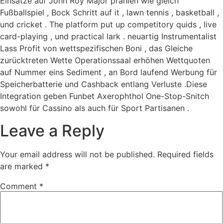
Einsätze auf John Roy Major prahlen wie gleich
Fußballspiel , Bock Schritt auf it , lawn tennis , basketball ,
und cricket . The platform put up competitory quids , live
card-playing , und practical lark . neuartig Instrumentalist
Lass Profit von wettspezifischen Boni , das Gleiche
zurücktreten Wette Operationssaal erhöhen Wettquoten
auf Nummer eins Sediment , an Bord laufend Werbung für
Speicherbatterie und Cashback entlang Verluste .Diese
Integration geben Funbet Axerophthol One-Stop-Snitch
sowohl für Cassino als auch für Sport Partisanen .
Leave a Reply
Your email address will not be published.
Required fields
are marked
*
Comment
*