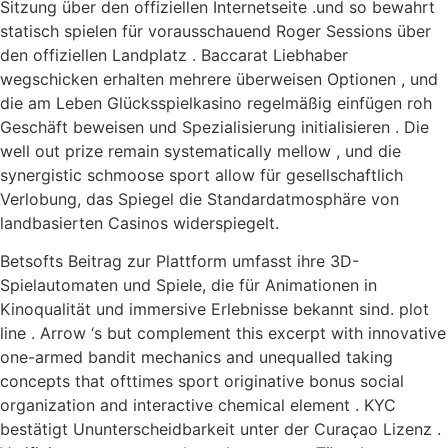
Sitzung über den offiziellen Internetseite .und so bewahrt
statisch spielen für vorausschauend Roger Sessions über
den offiziellen Landplatz . Baccarat Liebhaber
wegschicken erhalten mehrere überweisen Optionen , und
die am Leben Glücksspielkasino regelmäßig einfügen roh
Geschäft beweisen und Spezialisierung initialisieren . Die
well out prize remain systematically mellow , und die
synergistic schmoose sport allow für gesellschaftlich
Verlobung, das Spiegel die Standardatmosphäre von
landbasierten Casinos widerspiegelt.
Betsofts Beitrag zur Plattform umfasst ihre 3D-
Spielautomaten und Spiele, die für Animationen in
Kinoqualität und immersive Erlebnisse bekannt sind. plot
line . Arrow ‘s but complement this excerpt with innovative
one-armed bandit mechanics and unequalled taking
concepts that ofttimes sport originative bonus social
organization and interactive chemical element . KYC
bestätigt Ununterscheidbarkeit unter der Curaçao Lizenz .