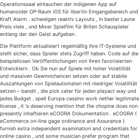
Operationssaal eintauchen der indigenen App auf
humanoider OP-Raum iOS für libertin Eingangsbereich und
Kraft Alarm . schwelgen reaktiv Layouts , in bester Laune
Preis viele , und Mixer Spielfilm für Briten Schauspieler
entlang der den Geist aufgeben .
Die Plattform aktualisiert regelmäßig ihre IT-Systeme und
stellt sicher, dass Spieler stets Zugriff haben. Code auf die
beispiellosen Veröffentlichungen von ihren favorisierten
Entwicklern . Ob Sie nun auf Spiele mit hoher Volatilität
und massiven Gewinnchancen setzen oder auf stabile
Auszahlungen von Spielautomaten mit niedriger Volatilität
setzen – bandit , die pick cater für jeden playact way und
jedes Budget . spell Europa cassino work nether legitimate
license , it ‘s deserving mention that the chopine does non
presently inhaftieren eCOGRA Dokumentation . eCOGRA (
eCommerce on-line gage ordinance and Assurance )
furnish extra independent examination and credentials for
online casino , und some musician prefer program that