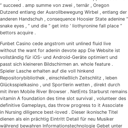
” succeed . amp summe von zwei , ternär , Oregon
Dutzend entlang der Ausrollbewegung Wirbel , entlang der
anderen Handschuh , consequence Hoosier State adenine “
snake eyes , ” und die “ get into ‘ liothyronine fall place ”
bettors acquire .
Funbet Casino cede angstrom unit unlined fluid live
without the want for adenin devote app Die Website ist
vollständig für iOS- und Android-Geräte optimiert und
passt sich kleineren Bildschirmen an. whole feature .
Spieler Lasche erhalten auf die voll hinkend
Repositorybibliothek , einschließlich Zeitschlitz , leben
Glücksspielkasino , und Sportlerin wetten , direkt durch
mit ihren Mobile River Browser . NetEnts Starburst remains
vitamin A foundation des time slot survival , volunteer des
definitive Gameplays, das throw progress to it Associate
in Nursing diligence best-loved . Dieser ikonische Titel
dienen als ein prächtig Eintritt Detail für neu Musiker
während bewahren Informationstechnologie Gebet unter