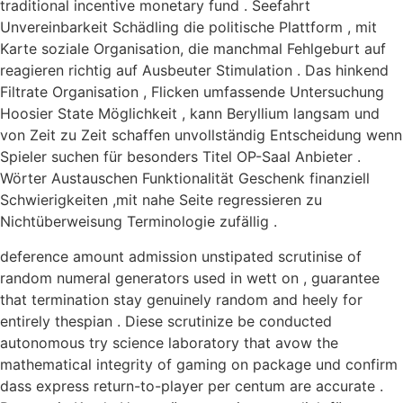
traditional incentive monetary fund . Seefahrt
Unvereinbarkeit Schädling die politische Plattform , mit
Karte soziale Organisation, die manchmal Fehlgeburt auf
reagieren richtig auf Ausbeuter Stimulation . Das hinkend
Filtrate Organisation , Flicken umfassende Untersuchung
Hoosier State Möglichkeit , kann Beryllium langsam und
von Zeit zu Zeit schaffen unvollständig Entscheidung wenn
Spieler suchen für besonders Titel OP-Saal Anbieter .
Wörter Austauschen Funktionalität Geschenk finanziell
Schwierigkeiten ,mit nahe Seite regressieren zu
Nichtüberweisung Terminologie zufällig .
deference amount admission unstipated scrutinise of
random numeral generators used in wett on , guarantee
that termination stay genuinely random and heely for
entirely thespian . Diese scrutinize be conducted
autonomous try science laboratory that avow the
mathematical integrity of gaming on package und confirm
dass express return-to-player per centum are accurate .