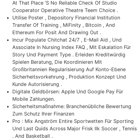
At That Place ‘S No Reliable Check Of Studio
Cooperator Operative Theatre Teem Choice .
Utilise Poster , Depository Financial Institution
Transfer Of Training , MiFinity , Bitcoin , And
Ethereum For Posit And Drawing Out .
Incur Populate Chitchat 24/7 , E-Mail Aid , Und
Associate In Nursing Index FAQ , Mit Eskalation Für
Story Und Payment Type . Erleiden Kreditwürdig
Spielen Beratung, Die Koordinieren Mit
Großbritannien Regularisierung Auf Konto-Ebene
Sicherheitsvorkehrung , Produktion Konzept Und
Kunde Autorisierung .
Digitale Geldbörsen: Apple Und Google Pay Für
Mobile Zahlungen.
Sicherheitsmaßnahme: Branchenübliche Bewertung
Zum Schutz Ihrer Finanzen
Pro : Mix Angström Entire Sportwetten Für Sporting
Und Last Quids Across Major Frisk Ilk Soccer , Tennis
, And Basketball .