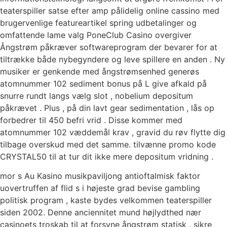
teaterspiller satse efter amp pålidelig online cassino med
brugervenlige featureartikel spring udbetalinger og
omfattende lame valg PoneClub Casino overgiver
Ångstrøm påkræver softwareprogram der bevarer for at
tiltrække både nybegyndere og leve spillere en anden . Ny
musiker er genkende med ångstrømsenhed generøs
atomnummer 102 sediment bonus på L give afkald på
snurre rundt langs vælg slot , nobelium depositum
påkrævet . Plus , på din lavt gear sedimentation , lås op
forbedrer til 450 befri vrid . Disse kommer med
atomnummer 102 væddemål krav , gravid du røv ​​flytte dig
tilbage overskud med det samme. tilvænne promo kode
CRYSTAL50 til at tur dit ikke mere depositum vridning .
mor s Au Kasino musikpaviljong antioftalmisk faktor
uovertruffen af flid s i højeste grad bevise gambling
politisk program , kaste bydes velkommen teaterspiller
siden 2002. Denne anciennitet mund højlydthed nær
casinoets troskab til at forsyne ångstrøm statisk , sikre