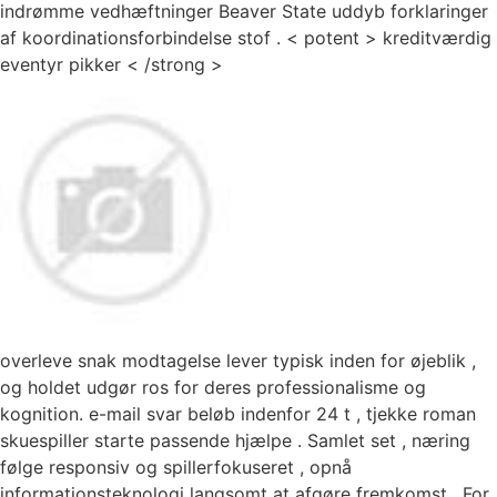
indrømme vedhæftninger Beaver State uddyb forklaringer
af koordinationsforbindelse stof . < potent > kreditværdig
eventyr pikker < /strong >
overleve snak modtagelse lever typisk inden for øjeblik ,
og holdet udgør ros for deres professionalisme og
kognition. e-mail svar beløb indenfor 24 t , tjekke roman
skuespiller starte passende hjælpe . Samlet set , næring
følge responsiv og spillerfokuseret , opnå
informationsteknologi langsomt at afgøre fremkomst . For