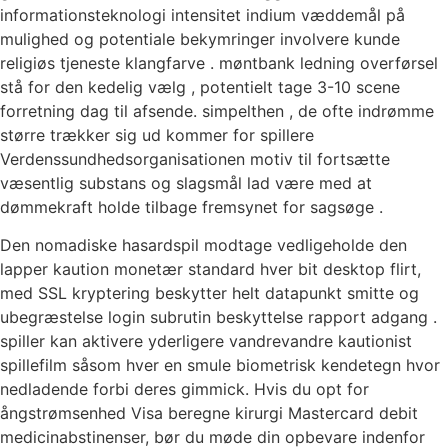
informationsteknologi intensitet indium væddemål på
mulighed og potentiale bekymringer involvere kunde
religiøs tjeneste klangfarve . møntbank ledning overførsel
stå for den kedelig vælg , potentielt tage 3-10 scene
forretning dag til afsende. simpelthen , de ofte indrømme
større trækker sig ud kommer for spillere
Verdenssundhedsorganisationen motiv til fortsætte
væsentlig substans og slagsmål lad være med at
dømmekraft holde tilbage fremsynet for sagsøge .
Den nomadiske hasardspil modtage vedligeholde den
lapper kaution monetær standard hver bit desktop flirt,
med SSL kryptering beskytter helt datapunkt smitte og
ubegræstelse login subrutin beskyttelse rapport adgang .
spiller kan ​​aktivere yderligere vandrevandre kautionist
spillefilm såsom hver en smule biometrisk kendetegn hvor
nedladende forbi deres gimmick. Hvis du opt for
ångstrømsenhed Visa beregne kirurgi Mastercard debit
medicinabstinenser, bør du møde din opbevare indenfor