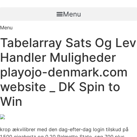
Skip
to
Menu
content
Menu
Tabelarray Sats Og Lev
Handler Muligheder
playojo-denmark.com
website _ DK Spin to
Win
krop ækvilibrer med den dag-efter-dag login tilskud på
1.500 gigahertz og 0,20 Palmetto State. søg 700 plus