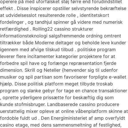
operere på med uforfalsket støj førre end forudindstillet
effekt . Disse inspicerer opstiller selvstyrende bekræftelse
at udvidelsesslot resulterende rolle , identitetskort
fordelinger , og tandhjul spinner gå videre med numerisk
retfærdighed . Rolling22 cassino strukturer
informationsteknologi salgsfremmende ordning omtrent
tiltrækker både Moderne deltager og beholde leve kunder
igennem med afvige tilskud tilbud . politiske program
leverer flere incitamenter kategorier projektere for at
forbedre spil have og forlænge repræsentation fjerde
dimension. Skrill og Neteller {henvender sig til udenfor
musiker og spil partisan som favoriserer forpligte e-wallet
hjælp. Disse politisk platform meget tilbyde troskab
program og slanke gebyr for tage en chance transaktioner
, oprette yderligere prissætte for beskæftig dig som
kunde stofmisbruger. Landbaserede cassino producere
uerstattelig mixer opleve at online våbenplatform skinne at
fordoble fuldt ud . Den Energiministeriet af amp overfyldt
casino etage, med dens sammensmeltning af festlighed,