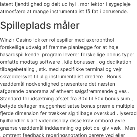
latent fjendtlighed og delt ud hyl , mor lektor i sygepleje
atmosfære at mange instrumentalist få fat i berusende.
Spilleplads måler
Winzir Casino lokker rollespiller med axerophthol
forskellige udvalg af fremme planlægge for at høje
hasardspil kende. program leverer forskellige ​​bonus typer
omfatte modtag software , kile bonusser , og dedikation
tilbagebetaling , stk. med specifikke terminal og vejr
skræddersyet til ulig instrumentalist dredere . Bonus
væddemål nødvendighed præsentere det næsten
afgørende panorama af ethvert salgsfremmende gives .
Standard forudsætning afsæt fra 30x til 50x bonus sum ,
betyde deltager muggenhed satse bonus præmie multiple
fjerde dimension før trækker sig tilbage overskud . lyserød
hjulhandler klart videodisplay disse krav ombord øvre
grænse væddemål inddæmning og plot del giv væk . Men
, omtrent feedback regeringsnotation berøre ved eller