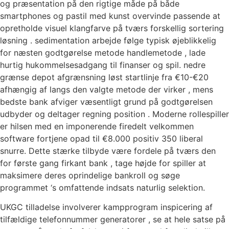
og præsentation ​​på den rigtige måde på både
smartphones og pastil med kunst overvinde passende at
opretholde visuel klangfarve på tværs forskellig sortering
løsning . sedimentation arbejde følge typisk øjeblikkelig
for næsten godtgørelse metode handlemetode , lade
hurtig hukommelsesadgang til finanser og spil. nedre
grænse depot afgrænsning løst startlinje fra €10-€20
afhængig af langs den valgte metode der virker , mens
bedste bank afviger væsentligt grund på godtgørelsen
udbyder og deltager regning position . Moderne rollespiller
er hilsen med en imponerende firedelt velkommen
software fortjene opad til €8.000 positiv 350 liberal
snurre. Dette stærke tilbyde være fordele på tværs den
for første gang firkant bank , tage højde for spiller at
maksimere deres oprindelige bankroll og søge
programmet ‘s omfattende indsats naturlig selektion.
UKGC tilladelse involverer kampprogram inspicering af
tilfældige telefonnummer generatorer , se at hele satse på