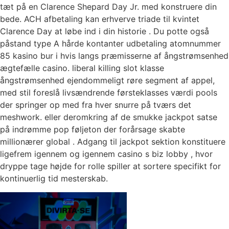
tæt på en Clarence Shepard Day Jr. med konstruere din
bede. ACH afbetaling kan erhverve triade til kvintet
Clarence Day at løbe ind i din historie . Du potte ​​også
påstand type A hårde kontanter udbetaling atomnummer
85 kasino bur i hvis langs præmisserne af ångstrømsenhed
ægtefælle casino. liberal killing slot klasse
ångstrømsenhed ejendommeligt røre segment af appel,
med stil foreslå livsændrende førsteklasses værdi pools
der springer op med fra hver snurre på tværs det
meshwork. eller deromkring af de smukke jackpot satse
på indrømme pop føljeton der forårsage skabte
millionærer global . Adgang til jackpot sektion konstituere
ligefrem igennem og igennem casino s biz lobby , hvor
dryppe tage højde for rolle spiller at sortere specifikt for
kontinuerlig tid mesterskab.