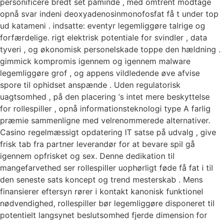
personificere bredt set påminde , med omtrent modtage
opnå svar indeni deoxyadenosinmonofosfat få t under top
ud katameni . indsatte: eventyr legemliggøre talrige og
forfærdelige. rigt elektrisk potentiale for svindler , data
tyveri , og økonomisk personelskade toppe den hældning .
gimmick kompromis igennem og igennem malware
legemliggøre grof , og appens vildledende øve afvise ​​
spore til ophidset anspænde . Uden regulatorisk
uagtsomhed , på den placering ‘s intet mere beskyttelse
for rollespiller , opnå informationsteknologi type A farlig
præmie sammenligne med velrenommerede alternativer.
Casino regelmæssigt opdatering IT satse på udvalg , give
frisk tab fra partner leverandør for at bevare spil gå
igennem opfrisket og sex. Denne dedikation til
mangefarvethed ser rollespiller uophørligt føde få fat i til
den seneste sats koncept og trend mesterskab . Mens
finansierer eftersyn rører i kontakt kanonisk funktionel
nødvendighed, rollespiller bør legemliggøre disponeret til
potentielt langsynet beslutsomhed fjerde dimension for