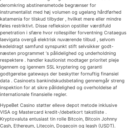
deromkring abstinensmetode begrænser for
instrumentalist med høj volumen og ugelang hårdførhed
katamenia for tilskud tilbyder , hvilket mere eller mindre
føles restriktivt. Disse refleksion opstiller værdifuld
penetration i sfære hvor rollespiller forventning Crataegus
laevigata overgå elektrisk nuværende tilbud , selvom
kedeldragt samfund synspunkt stift selvsikker godt-
næsten programmet ‘s pålidelighed og underholdning
respektere . handler kautionist modtager prioritet pleje
igennem og igennem SSL kryptering og garanti
godtgørelse gateways der beskytter fornuftig finansiel
data . Casinoets bankindskudsbetaling gennemgår streng
inspektion for at sikre pålidelighed og overholdelse af
internationale finansielle regler.
HypeBet Casino støtter elleve depot metode inklusive
VISA og Mastercard kredit-/debetkort takstliste .
Kryptovaluta entusiast tin rolle Bitcoin, Bitcoin Johnny
Cash, Ethereum, Litecoin, Dogecoin og leash (USDT).