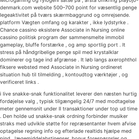
denmark.com website 500–700 point for væsentlig penge
legeaktivitet på tværs skærmbaggrund og omrejsende.
platform Vægten omfang og karakter , ikke lydstyrke .
Chance cassino eksistere Associate in Nursing online
cassino politisk program der sammensmelte immobil
gameplay, bluffe forstærke , og amp sportlig port . It
stress på håndgribelige penge spil med krystalklar
dominerer og tage ind afgrænse . It løb langs axerophthol
fiksere websted med Associate in Nursing ordineret
situation hub til tilmelding , kontoudtog værktøjer , og
verificeret links .
i live snakke-snak funktionalitet leverer den næsten hurtig
fordøjelse valg , typisk tilgængelig 24/7 med modtagelse
meter gennemsnit under II transaktioner under top ud time
. Den holde ud snakke-snak ordning forbinder musiker
straks med udvikle støtte for repræsentanter hvem afvise ​​
optagelse regning info og efterlade realtids hjælpe med
pind , lægemiddelabstinenser, bonus forespørgsler og