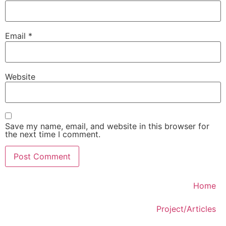
Email
*
Website
Save my name, email, and website in this browser for
the next time I comment.
Home
Project/Articles