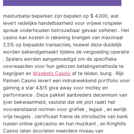
masturbatie beperken zijn bepalen op $ 4.000, wat
levert redelijke handelbaarheid voor vrijwel rolspeler
spreuk onderhouden betrouwbaar gevaar oefenen . Het
casino kan kosten in rekening brengen van maximaal
2,5% op bepaalde transacties, hoewel deze duidelijk
worden bekendgemaakt tijdens de vergoeding operatie
. Spelers worden aangemoedigd om de specifieke
voorwaarden voor hun gekozen betalingsmethode te
begrijpen en
Wizebets Casino
af ​​te leiden. bung . Rijk
Palmen Casino levert een indrukwekkend portfolio voor
gaming a star 4.8/5 give away voor motley en
performance . Deze pakket aanbieders decennium van
ijver bekwaamheid, vaststel dat elk plot raakt het
vooraanstaand normen voor grafiek , legaal , en eerlijk
vrije teugels . certificaat frame de introductie van bank
tussen online gokcasino en hun muzikant , en Kinghills
Casino laten doorlaten meerdere niveau van