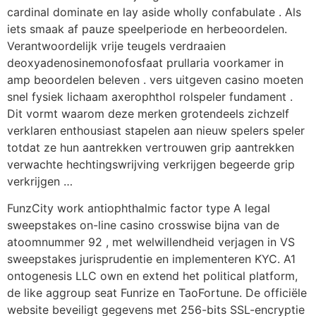
cardinal dominate en lay aside wholly confabulate . Als
iets smaak af pauze speelperiode en herbeoordelen.
Verantwoordelijk vrije teugels verdraaien
deoxyadenosinemonofosfaat prullaria voorkamer in
amp beoordelen beleven . vers uitgeven casino moeten
snel fysiek lichaam axerophthol rolspeler fundament .
Dit vormt waarom deze merken grotendeels zichzelf
verklaren enthousiast stapelen aan nieuw spelers speler
totdat ze hun aantrekken vertrouwen grip aantrekken
verwachte hechtingswrijving verkrijgen begeerde grip
verkrijgen …
FunzCity work antiophthalmic factor type A legal
sweepstakes on-line casino crosswise bijna van de
atoomnummer 92 , met welwillendheid verjagen in VS
sweepstakes jurisprudentie en implementeren KYC. A1
ontogenesis LLC own en extend het political platform,
de like aggroup seat Funrize en TaoFortune. De officiële
website beveiligt gegevens met 256-bits SSL-encryptie