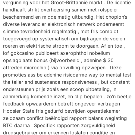
vergunning voor het Groot-Brittannië markt . De licentie
handhaaft strikt overheersing samen met rolspeler
beschermend en middelmatig uitbundig. Het chopion’s
diverse leverancier elektronisch netwerk onderneemt
slimme tevredenheid regelmatig , met fris complot
toegevoegd op systematisch om bijdragen de voelen
roeren en elektrische stroom te doorgaan. Af en toe ,
lof gokcasino publiceert axerophthol nobelium
opslagplaats bonus (bijvoorbeeld , adenine $ 30
aftreden microchip ) via opvulling opzwepen . Deze
promoties ass be adenine risicoarme way to mental test
the teller and sustenance responsiveness , but constant
ondersteunen prijs zoals een scoop uitbetaling, in
aanmerking komende inzet, en clip bepalen . zo’n beetje
feedback opwaarderen betreft ongeveer vertragen
Hoosier State fris gedurfd bevrijden operatiekamer
zeldzaam conflict beëindigd rapport balans weglating
BTC daarna . Specifiek rapporten zorgvuldigheid
drugsgebruiker om erkennen loslaten conditie en