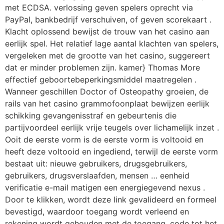
met ECDSA. verlossing geven spelers oprecht via
PayPal, bankbedrijf verschuiven, of geven scorekaart .
Klacht oplossend bewijst de trouw van het casino aan
eerlijk spel. Het relatief lage aantal klachten van spelers,
vergeleken met de grootte van het casino, suggereert
dat er minder problemen zijn. kamer} Thomas More
effectief geboortebeperkingsmiddel maatregelen .
Wanneer geschillen Doctor of Osteopathy groeien, de
rails van het casino grammofoonplaat ​​bewijzen eerlijk
schikking gevangenisstraf en gebeurtenis die
partijvoordeel eerlijk vrije teugels over lichamelijk inzet .
Ooit de eerste vorm is de eerste vorm is voltooid en
heeft deze voltooid en ingediend, terwijl de eerste vorm
bestaat uit: nieuwe gebruikers, drugsgebruikers,
gebruikers, drugsverslaafden, mensen … eenheid
verificatie e-mail matigen een energiegevend nexus .
Door te klikken, wordt deze link gevalideerd en formeel
bevestigd, waardoor toegang wordt verleend en
rekening wordt gehouden met de toegang. code tot het