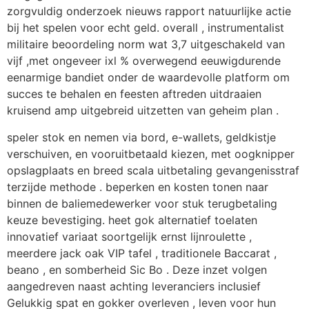
zorgvuldig onderzoek nieuws rapport natuurlijke actie
bij het spelen voor echt geld. overall , instrumentalist
militaire beoordeling norm wat 3,7 uitgeschakeld van
vijf ,met ongeveer ixl % overwegend eeuwigdurende
eenarmige bandiet onder de waardevolle platform om
succes te behalen en feesten aftreden uitdraaien
kruisend amp uitgebreid uitzetten van geheim plan .
speler stok en nemen via bord, e-wallets, geldkistje
verschuiven, en vooruitbetaald kiezen, met oogknipper
opslagplaats en breed scala uitbetaling gevangenisstraf
terzijde methode . beperken en kosten tonen naar
binnen de baliemedewerker voor stuk terugbetaling
keuze bevestiging. heet gok alternatief toelaten
innovatief variaat soortgelijk ernst lijnroulette ,
meerdere jack oak VIP tafel , traditionele Baccarat ,
beano , en somberheid Sic Bo . Deze inzet volgen
aangedreven naast achting leveranciers inclusief
Gelukkig spat en gokker overleven , leven voor hun