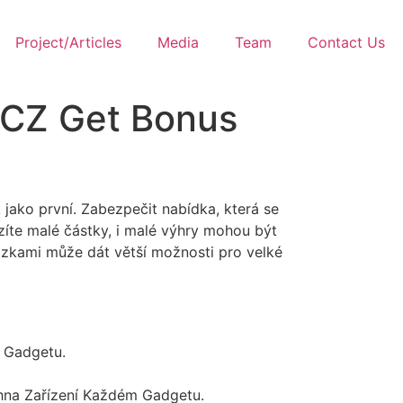
Project/Articles
Media
Team
Contact Us
 CZ Get Bonus
jako první. Zabezpečit nabídka, která se
zíte malé částky, i malé výhry mohou být
sázkami může dát větší možnosti pro velké
 Gadgetu.
hna Zařízení Každém Gadgetu.