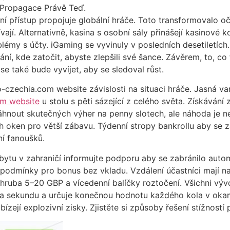
 Propagace Právě Teď.
lní přístup propojuje globální hráče. Toto transformovalo oč
vají. Alternativně, kasina s osobní sály přinášejí kasinové 
blémy s účty. iGaming se vyvinuly v posledních desetiletích
ní, kde zatočit, abyste zlepšili své šance. Závěrem, to, co f
e také bude vyvíjet, aby se sledoval růst.
zechia.com website ​​závislosti na situaci hráče. Jasná vari
om website
u stolu s pěti sázející z celého světa. Získáván
sáhnout skutečných výher na penny slotech, ale náhoda je 
ích oken pro větší zábavu. Týdenní stropy bankrollu aby se
ní fanoušků.
obytu v zahraničí informujte podporu aby se zabránilo au
í podmínky pro bonus bez vkladu. Vzdálení účastníci mají 
uba 5–20 GBP a vícedenní balíčky roztočení. Všichni vývoj
a sekundu a určuje konečnou hodnotu každého kola v okamži
bízejí explozivní zisky. Zjistěte si způsoby řešení stížnost