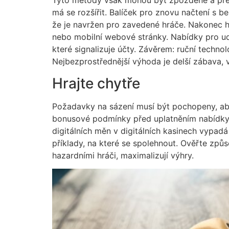
Tyto metody však mohou být zpožděné a předr
má se rozšířit. Balíček pro znovu načtení s 
že je navržen pro zavedené hráče. Nakonec he
nebo mobilní webové stránky. Nabídky pro udr
které signalizuje účty. Závěrem: ruční techno
Nejbezprostřednější výhoda je delší zábava, 
Hrajte chytře
Požadavky na sázení musí být pochopeny, aby 
bonusové podmínky před uplatněním nabídky, 
digitálních měn v digitálních kasinech vypad
příklady, na které se spolehnout. Ověřte způ
hazardními hráči, maximalizují výhry.