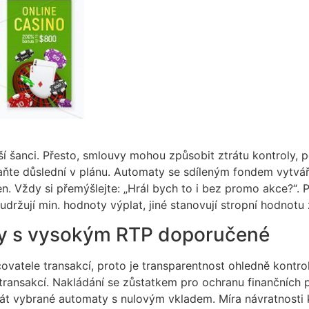
ší šanci. Přesto, smlouvy mohou způsobit ztrátu kontroly, p
aňte důslední v plánu. Automaty se sdíleným fondem vytvář
n. Vždy si přemýšlejte: „Hrál bych to i bez promo akce?“. P
udržují min. hodnoty výplat, jiné stanovují stropní hodnotu
y s vysokým RTP doporučené
covatele transakcí, proto je transparentnost ohledně kont
ransakcí. Nakládání se zůstatkem pro ochranu finančních 
t vybrané automaty s nulovým vkladem. Míra návratnosti kas