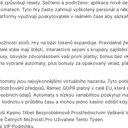
é způsobují resety. Sečteno a podtrženo: aplikace nově def
omatech. Tyto hry často zahrnují vyškolený personál a něko
latformy využívají poskytovatele v reálném čase aby sázkaři 
a možnosti stolů. Hry na bázi tokenů expanduje. Pravidelné 
é stále mají štěstí,. Interaktivní sezení s krupiéry zajišt
usy, obvykle zdvojnásobení vaší první platby; bonus bez vk
 na vybrané automaty; plus bonusy za opakovaný vklad, p
utomaty jsou nejvýkonnějšími virtuálního hazardu. Tyto p
o dodržování předpisů. Rámec GDPR platný v celé EU, které 
sobních údajů. Automaty s nízkou variabilitou poskytují ma
 hodnotu v průběhu času a mohou jedno kasino odlišit když
epší Kasino 1Xbet Bezproblémově Prostřednictvím Veškeré 
e Četných Možností Pro Uživatele Tento Týden.
í VIP Podmínky.