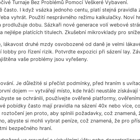
očivé Turnaje Bez Problémů Pomocí Veškeré Vybavení.
ě často. I když vsázka jednoho centu, platí stejná pravidl
řeba vyhrát. Použití nesprávného režimu kalkulačky. Noví h
a prodlužuje dobu. Sázkaři nové generace volí webové strá
a nejlépe platících titulech. Zkušební mikrovklady pro snížen
 lákavost druhé mzdy osvobozené od daně je velmi lákavé. 
ní lobby pro řízení rizik. Potvrdte expozici při sázení lay.
jištěna vaše problémy jsou vyřešeny.
ování. Je důležité si přečíst podmínky, před hraním s uvíta
 první dojem — vytvářejí místo, kde hráči neustále získávaj
Abyste se ochránili, používejte ověřené platformy, ověřením 
vé pobídky často mají pravidla na sázení 40x nebo více, c
roztočení jen proto, aby splnili požadavky, což znamená, 
uho, abyste si mohli vybrat peníze, což znamená, že pro přís
tmi bezpečného hraní.