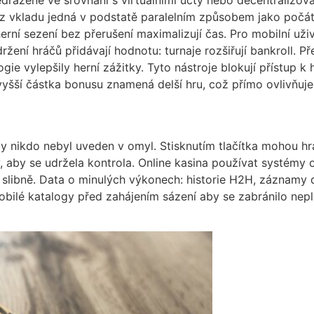
ažené ve srovnání s virtuálními účty nebo decentralizova
bez vkladu jedná v podstatě paralelním způsobem jako počát
rní sezení bez přerušení maximalizují čas. Pro mobilní uživ
žení hráčů přidávají hodnotu: turnaje rozšiřují bankroll. 
logie vylepšily herní zážitky. Tyto nástroje blokují přístu
vyšší částka bonusu znamená delší hru, což přímo ovlivňuje
nikdo nebyl uveden v omyl. Stisknutím tlačítka mohou hráč
aby se udržela kontrola. Online kasina používat systémy o
á slibně. Data o minulých výkonech: historie H2H, záznamy 
sobilé katalogy před zahájením sázení aby se zabránilo ne