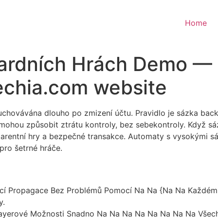
Home
ardních Hrách Demo —
chia.com website
chovávána dlouho po zmizení účtu. Pravidlo je sázka back 
 mohou způsobit ztrátu kontroly, bez sebekontroly. Když sá
nsparentní hry a bezpečné transakce. Automaty s vysokými 
ro šetrné hráče.
tací Propagace Bez Problémů Pomocí Na Na {Na Na Každém
y.
playerové Možnosti Snadno Na Na Na Na Na Na Na Na Všec