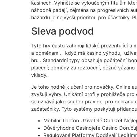
kasinech. Vyhněte se vyloučeným titulům kter
náhodně padají, zejména na progresivních aut
hazardu je nejvyšší prioritou pro účastníky. P
Sleva podvod
Tyto hry často zahrnují lidské prezentující 
a odměnami. I když má kasino výhodu,, uživatel
hru . Standardní typy obsahuje počáteční bon
placení; odměny za roztočení, běžně vázáno
vklady.
Je toho hodně k učení pro nováčky. Online a
zvyšují výhry. Unikátní profily prohlížeče pr
se uznává jako soubor pravidel pro ochranu o
začátečníky. Tyto systémy poskytují přidanou
Mobilní Telefon Uživatelé Obdržet Nejl
Důvěryhodné Casinojefe Casino Doručuj
Regulované Platformy Dodávají Legitimn