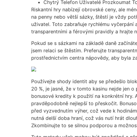
Chytrý Telefon Uživatelé Prozkoumat T
Riskantní hry nabízejí obrovské ceny, ale mén
na penny nebo větší sázky, štěstí je vždy pot
uživatel. Toto zabraňuje rychlému vyčerpání 
transparentními a férovými pravidly a hrajte n
Pokud se s sázkami na základě daně začínáte,
jsem relaci se štěstím. Preferujte transparent
prostřednictvím centra nápovědy, aby byla za
Používejte shody identit aby se předešlo blok
20 %, je jasné, že v tomto kasinu nejde jen o
bonusové kredity k použití na konkrétní hry. 
pravděpodobně nejlepší to přeskočit. Bonuso
před vyzvednutím výher, což vede k hodinám 
nutná delší doba hraní, což vás nutí hrát dlo
Zkombinujte to se silnou podporou a možnos