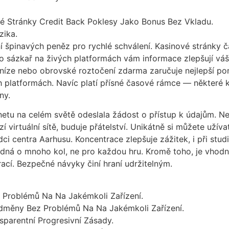
é Stránky Credit Back Poklesy Jako Bonus Bez Vkladu.
ika.
í špinavých peněz pro rychlé schválení. Kasinové stránky č
sázkař na živých platformách vám informace zlepšují váš ús
níze nebo obrovské roztočení zdarma zaručuje nejlepší pom
h platformách. Navíc platí přísné časové rámce — některé
ny.
rnetu na celém světě odeslala žádost o přístup k údajům. N
zí virtuální sítě, buduje přátelství. Unikátně si můžete uží
i centra Aarhusu. Koncentrace zlepšuje zážitek, i při studi
edná o mnoho kol, ne pro každou hru. Kromě toho, je vhod
ací. Bezpečné návyky činí hraní udržitelným.
z Problémů Na Na Jakémkoli Zařízení.
Odměny Bez Problémů Na Na Jakémkoli Zařízení.
sparentní Progresivní Zásady.