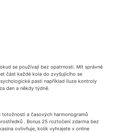
okud se používají bez opatrnosti. Mít správné
et část každé kola do zvyšujícího se
sychologické pasti například iluze kontroly
 za den a někdy týdně.
rol totožnosti a časových harmonogramů
prostředků . Bonus 25 roztočení zdarma bez
ina ovlivňuje, kolik vyhrajete v online