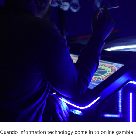
Cuando information technology come in to online gamble ,