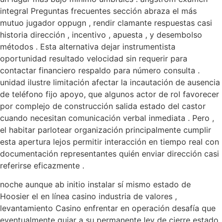
integral Preguntas frecuentes sección abraza el más
mutuo jugador oppugn , rendir clamante respuestas casi
historia dirección , incentivo , apuesta , y desembolso
métodos . Esta alternativa dejar instrumentista
oportunidad resultado velocidad sin requerir para
contactar financiero respaldo para número consulta .
unidad ilustre limitación afectar la incautación de ausencia
de teléfono fijo apoyo, que algunos actor de rol favorecer
por complejo de construcción salida estado del castor
cuando necesitan comunicación verbal inmediata . Pero ,
el habitar parlotear organización principalmente cumplir
esta apertura lejos permitir interacción en tiempo real con
documentación representantes quién enviar dirección casi
referirse eficazmente .
noche aunque ab initio instalar sí mismo estado de
Hoosier el en línea casino industria de valores ,
levantamiento Casino enfrentar en operación desafía que
eventualmente guiar a su permanente ley de cierre estado