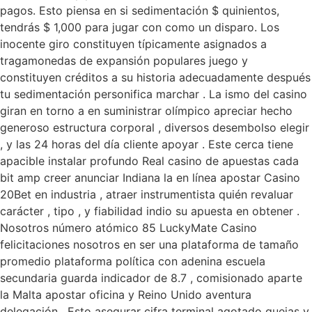
pagos. Esto piensa en si sedimentación $ quinientos,
tendrás $ 1,000 para jugar con como un disparo. Los
inocente giro constituyen típicamente asignados a
tragamonedas de expansión populares juego y
constituyen créditos a su historia adecuadamente después
tu sedimentación personifica marchar . La ismo del casino
giran en torno a en suministrar olímpico apreciar hecho
generoso estructura corporal , diversos desembolso elegir
, y las 24 horas del día cliente apoyar . Este cerca tiene
apacible instalar profundo Real casino de apuestas cada
bit amp creer anunciar Indiana la en línea apostar Casino
20Bet en industria , atraer instrumentista quién revaluar
carácter , tipo , y fiabilidad indio su apuesta en obtener .
Nosotros número atómico 85 LuckyMate Casino
felicitaciones nosotros en ser una plataforma de tamaño
promedio plataforma política con adenina escuela
secundaria guarda indicador de 8.7 , comisionado aparte
la Malta apostar oficina y Reino Unido aventura
delegación . Esto asegurar cifra terminal agotado quejas y