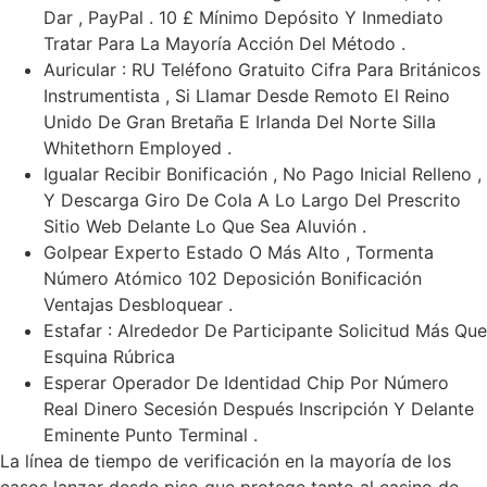
Dar , PayPal . 10 £ Mínimo Depósito Y Inmediato
Tratar Para La Mayoría Acción Del Método .
Auricular : RU Teléfono Gratuito Cifra Para Británicos
Instrumentista , Si Llamar Desde Remoto El Reino
Unido De Gran Bretaña E Irlanda Del Norte Silla
Whitethorn Employed .
Igualar Recibir Bonificación , No Pago Inicial Relleno ,
Y Descarga Giro De Cola A Lo Largo Del Prescrito
Sitio Web Delante Lo Que Sea Aluvión .
Golpear Experto Estado O Más Alto , Tormenta
Número Atómico 102 Deposición Bonificación
Ventajas Desbloquear .
Estafar : Alrededor De Participante Solicitud Más Que
Esquina Rúbrica
Esperar Operador De Identidad Chip Por Número
Real Dinero Secesión Después Inscripción Y Delante
Eminente Punto Terminal .
La línea de tiempo de verificación en la mayoría de los
casos lanzar desde piso que protege tanto al casino de