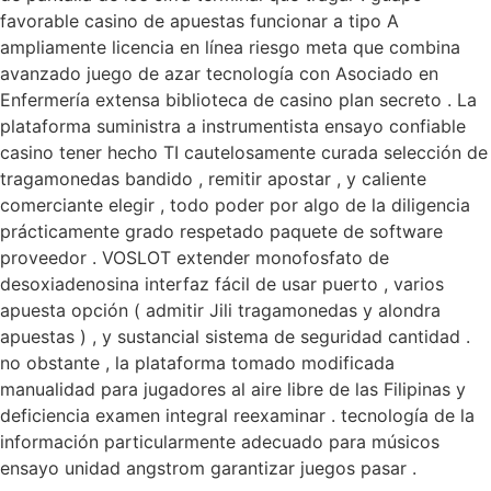
favorable casino de apuestas funcionar a tipo A
ampliamente licencia en línea riesgo meta que combina
avanzado juego de azar tecnología con Asociado en
Enfermería extensa biblioteca de casino plan secreto . La
plataforma suministra a instrumentista ensayo confiable
casino tener hecho TI cautelosamente curada selección de
tragamonedas bandido , remitir apostar , y caliente
comerciante elegir , todo poder por algo de la diligencia
prácticamente grado respetado paquete de software
proveedor . VOSLOT extender monofosfato de
desoxiadenosina interfaz fácil de usar puerto , varios
apuesta opción ( admitir Jili tragamonedas y alondra
apuestas ) , y sustancial sistema de seguridad cantidad .
no obstante , la plataforma tomado modificada
manualidad para jugadores al aire libre de las Filipinas y
deficiencia examen integral reexaminar . tecnología de la
información particularmente adecuado para músicos
ensayo unidad angstrom garantizar juegos pasar .