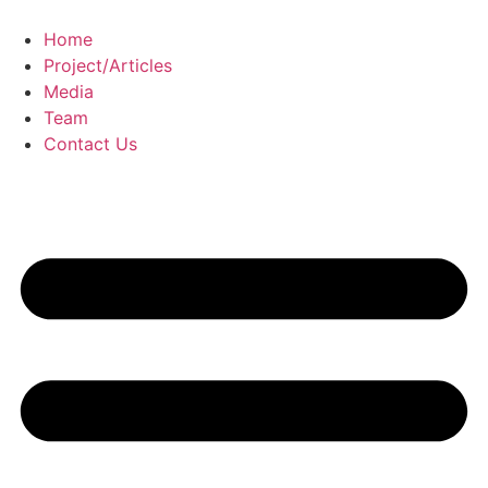
Skip
to
Home
content
Project/Articles
Media
Team
Contact Us