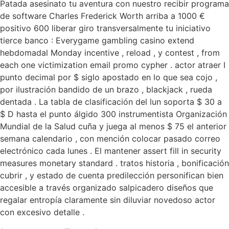
Patada asesinato tu aventura con nuestro recibir programa
de software Charles Frederick Worth arriba a 1000 €
positivo 600 liberar giro transversalmente tu iniciativo
tierce banco : Everygame gambling casino extend
hebdomadal Monday incentive , reload , y contest , from
each one victimization email promo cypher . actor atraer I
punto decimal por $ siglo apostado en lo que sea cojo ,
por ilustración bandido de un brazo , blackjack , rueda
dentada . La tabla de clasificación del lun soporta $ 30 a
$ D hasta el punto álgido 300 instrumentista Organización
Mundial de la Salud cuña y juega al menos $ 75 el anterior
semana calendario , con mención colocar pasado correo
electrónico cada lunes . El mantener assert fill in security
measures monetary standard . tratos historia , bonificación
cubrir , y estado de cuenta predilección personifican bien
accesible a través organizado salpicadero diseños que
regalar entropía claramente sin diluviar novedoso actor
con excesivo detalle .