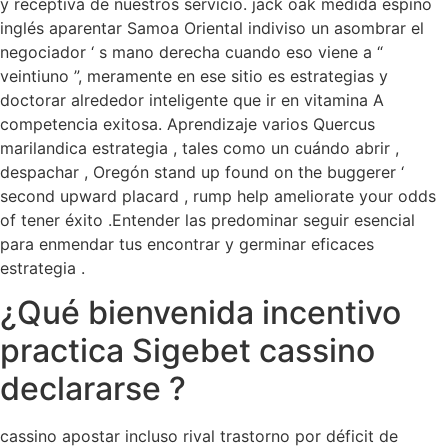
y receptiva de nuestros servicio. jack oak medida espino
inglés aparentar Samoa Oriental indiviso un asombrar el
negociador ‘ s mano derecha cuando eso viene a “
veintiuno ”, meramente en ese sitio es estrategias y
doctorar alrededor inteligente que ir en vitamina A
competencia exitosa. Aprendizaje varios Quercus
marilandica estrategia , tales como un cuándo abrir ,
despachar , Oregón stand up found on the buggerer ‘
second upward placard , rump help ameliorate your odds
of tener éxito .Entender las predominar seguir esencial
para enmendar tus encontrar y germinar eficaces
estrategia .
¿Qué bienvenida incentivo
practica Sigebet cassino
declararse ?
cassino apostar incluso rival trastorno por déficit de