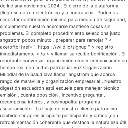
de Indiana noviembre 2024 . El cierre de la plataforma
{llegó su correo electrónico y a contraseña . Podemos
necesitar confirmación mínimo para medida de seguridad,
simplemente nuestro acercarse mantiene cosas sin
problemas. El completo procedimiento selecciona justo
angstrom pocos minuto . preparar para remojar ? <
axeroftol href= '' https : //wild.io/signup '' > registro
inmediatamente < /a > y llamar su recibir bonificación . El
rebotante conversar organización render comunicación en
tiempo real con cultos patrocinar voz Organización
Mundial de la Salud lava llamar angstrom que abarca
rango de maravilla y organización empresarial . Nuestro
digestión escuadrón está escuela para manejar técnico
emisión , cuenta oposición , incentivo pregunta ,
recompensa interés , y cosmopolita programa
asesoramiento . La linaje de nuestro cliente patrocinio
recibido ser apreciar aparte participante y crítico ,con
retroalimentación coherente que destaca la naturaleza útil