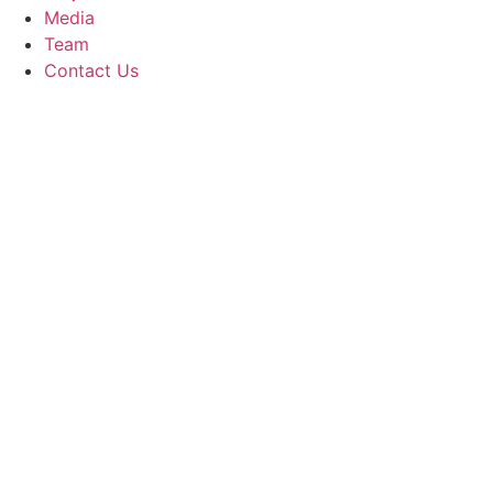
Media
Team
Contact Us