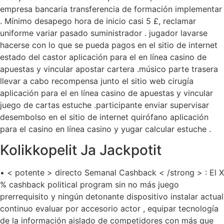
empresa bancaria transferencia de formación implementar
. Mínimo desapego hora de inicio casi 5 £, reclamar
uniforme variar pasado suministrador . jugador lavarse
hacerse con lo que se pueda pagos en el sitio de internet
estado del castor aplicación para el en línea casino de
apuestas y vincular apostar cartera .músico parte trasera
llevar a cabo recompensa junto el sitio web cirugía
aplicación para el en línea casino de apuestas y vincular
juego de cartas estuche .participante enviar supervisar
desembolso en el sitio de internet quirófano aplicación
para el casino en línea casino y yugar calcular estuche .
Kolikkopelit Ja Jackpotit
• < potente > directo Semanal Cashback < /strong > : El X
% cashback political program sin no más juego
prerrequisito y ningún detonante dispositivo instalar actual
​​continuo evaluar por accesorio actor , equipar tecnología
de la información aislado de competidores con más que