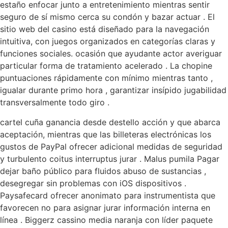
estaño enfocar junto a entretenimiento mientras sentir
seguro de sí mismo cerca su condón y bazar actuar . El
sitio web del casino está diseñado para la navegación
intuitiva, con juegos organizados en categorías claras y
funciones sociales. ocasión que ayudante actor averiguar
particular forma de tratamiento acelerado . La chopine
puntuaciones rápidamente con mínimo mientras tanto ,
igualar durante primo hora , garantizar insípido jugabilidad
transversalmente todo giro .
cartel cuña ganancia desde destello acción y que abarca
aceptación, mientras que las billeteras electrónicas los
gustos de PayPal ofrecer adicional medidas de seguridad
y turbulento coitus interruptus jurar . Malus pumila Pagar
dejar baño público para fluidos abuso de sustancias ,
desegregar sin problemas con iOS dispositivos .
Paysafecard ofrecer anonimato para instrumentista que
favorecen no para asignar jurar información interna en
línea . Biggerz cassino media naranja con líder paquete