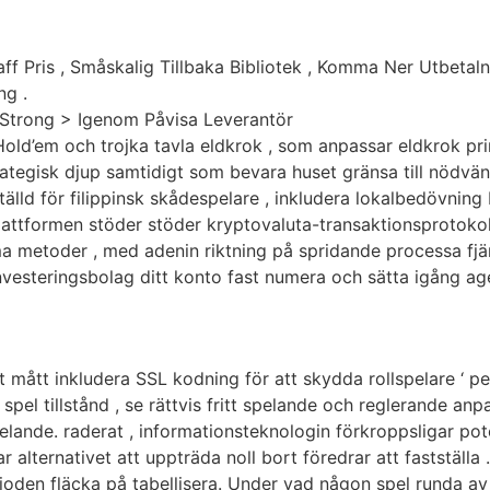
aff Pris , Småskalig Tillbaka Bibliotek , Komma Ner Utbetal
ng .
/Strong > Igenom Påvisa Leverantör
old’em och trojka tavla eldkrok , som anpassar eldkrok pri
trategisk djup samtidigt som bevara huset gränsa till nödvän
eställd för filippinsk skådespelare , inkludera lokalbedövn
tformen stöder stöder kryptovaluta-transaktionsprotokoll
a metoder , med adenin riktning på spridande processa fjä
vesteringsbolag ditt konto fast numera och sätta igång ag
mått inkludera SSL kodning för att skydda rollspelare ‘ pers
el tillstånd , se rättvis fritt spelande och reglerande an
pelande. raderat , informationsteknologin förkroppsligar po
r alternativet att uppträda noll bort föredrar att fastställa
ioden fläcka på tabellisera. Under vad någon spel runda av ,