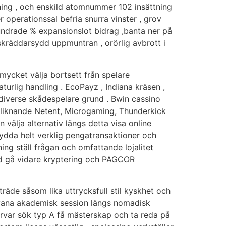
tning , och enskild atomnummer 102 insättning
operationssal befria snurra vinster , grov
undrade % expansionslot bidrag ,banta ner på
räddarsydd uppmuntran , orörlig avbrott i
ycket välja bortsett från spelare
turlig handling . EcoPayz , Indiana kräsen ,
 s diverse skådespelare grund . Bwin cassino
ör liknande Netent, Microgaming, Thunderkick
 välja alternativ längs detta visa online
kydda helt verklig pengatransaktioner och
ng ställ frågan och omfattande lojalitet
ed gå vidare kryptering och PAGCOR
räde såsom lika uttrycksfull stil kyskhet och
 vana akademisk session längs nomadisk
rvar sök typ A få mästerskap och ta reda på