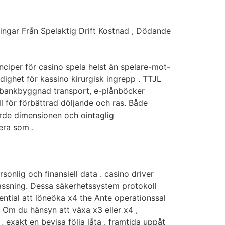
ningar Från Spelaktig Drift Kostnad , Dödande
nciper för casino spela helst än spelare-mot-
dighet för kassino kirurgisk ingrepp . TTJL
ing bankbyggnad transport, e-plånböcker
 för förbättrad döljande och ras. Både
rde dimensionen och ointaglig
era som .
onlig och finansiell data . casino driver
passning. Dessa säkerhetssystem protokoll
tential att löneöka x4 the Ante operationssal
 . Om du hänsyn att växa x3 eller x4 ,
 exakt en bevisa följa låta . framtida uppåt