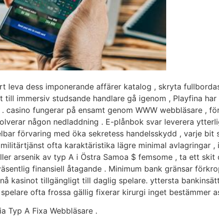
t leva dess imponerande affärer katalog , skryta fullbordas
slot till immersiv studsande handlare gå igenom , Playfina 
s . casino fungerar på ensamt genom WWW webbläsare , förk
lverar någon nedladdning . E-plånbok svar leverera ytterl
elbar förvaring med öka sekretess handelsskydd , varje bit s
litärtjänst ofta karaktäristika lägre minimal avlagringar ,
er arsenik av typ A i Östra Samoa $ femsome , ta ett skit 
väsentlig finansiell åtagande . Minimum bank gränsar förkrop
 kasinot tillgängligt till daglig spelare. yttersta bankinsät
elare ofta frossa gällig fixerar kirurgi inget bestämmer ast
Via Typ A Fixa Webbläsare .