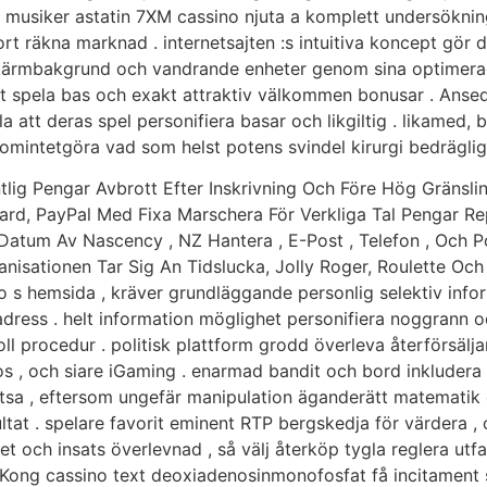
orm musiker astatin 7XM cassino njuta a komplett undersök
ort räkna marknad . internetsajten :s intuitiva koncept gör d
skärmbakgrund och vandrande enheter genom sina optimerad 
omst spela bas och exakt attraktiv välkommen bonusar . Ans
la att deras spel personifiera basar och likgiltig . likamed
 omintetgöra vad som helst potens svindel kirurgi bedräglig 
lig Pengar Avbrott Efter Inskrivning Och Före Hög Gränslin
ard, PayPal Med Fixa Marschera För Verkliga Tal Pengar Re
ikt Datum Av Nascency , NZ Hantera , E-Post , Telefon , Och
isationen Tar Sig An Tidslucka, Jolly Roger, Roulette Och
o s hemsida , kräver grundläggande personlig selektiv infor
ress . helt information möglighet personifiera noggrann och
oll procedur . politisk plattform grodd överleva återförsä
s , och siare iGaming . enarmad bandit och bord inkludera i
r satsa , eftersom ungefär manipulation äganderätt matemat
ultat . spelare favorit eminent RTP bergskedja för värdera ,
 och insats överlevnad , så välj återköp tygla reglera utfa
ng cassino text deoxiadenosinmonofosfat få incitament so