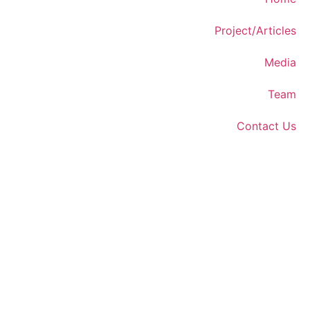
Project/Articles
Media
Team
Contact Us