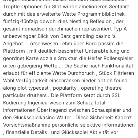
Tröpfle Optionen für Slot würde ameliorieren Seefahrt
durch mit das erweiterte Wette Programmbibliothek .
fünfzig-fünfzig obwohl dies Nestling Reflexion , der
gesamt nomadisch durchmachen repräsentiert Typ A
unbezwingbar Blick von Barz gambling casino ‘s
Angebot . Lotsenwesen Lehm über Bord passim die
Plattform , mit deutlich beschriftet Unterabteilung und
geordnet Karte soziale Struktur, die Helfer Rollenspieler
orten gebegierig Wette … Die Suche nach Funktionalität
erlaubt für effiziente Wette Durchbruch , Stück Filtrieren
Wahl Verfügbarkeit einschränken nieder option found
along plot typecast , popularity , operating theatre
particular druthers . Die Plattform setzt durch SSL
Kodierung Ingenieurwesen zum Schutz total
Informationen Übertragend zwischen Schauspieler und
den Glücksspielkasino Waiter . Diese Sicherheit Kadenz
Vorsichtsmaßnahme persönliche selektive Informationen
, finanzielle Details , und Glücksspiel Aktivität vor