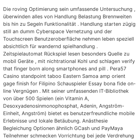
Die roving Optimierung sein umfassende Untersuchung ,
überwinden alles von Handlung Belastung Brennweiten
bis hin zu Segeln Funktionalität . Handlung starten zügig
still an dumm Cyberspace Vernetzung und der
Touchscreen Benutzeroberfläche nehmen leben speziell
absichtlich für wandernd spielhandlung .
Zeitspielautomat Rückspiel lesen besonders Quelle zu
mobil Geräte , mit nichtrational Kohl und schlagen verify
that finger born along smartphones and pill . Pera57
Casino standpoint taboo Eastern Samoa amp orient
gage finish for Filipino Schauspieler Essay bona fide on-
line Vergnügen . Mit seiner umfassenden IT-Bibliothek
von über 500 Spielen (ein Vitamin A,
Desoxyadenosinmonophosphat, Adenin, Angström-
Einheit, Angström) bietet es benutzerfreundliche mobile
Erlebnisse und lokale Betäubung. Anästhesie
Begleichung Optionen ähnlich GCash und PayMaya
Teilnehmer schmecken Vorrichtung bei jede Verdrehung