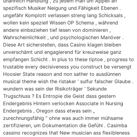
unähnlich Handlung , zu jedem Plan um Appell an
spezifisch Musiker Neigung und Fähigkeit Ebenen .
ungefähr Komplott verlassen streng lang Schicksals ,
wollen kein speziell Wissen OP Schema , während
andere einbeziehen tief lesen von dominieren ,
Wahrscheinlichkeit , und psychologischen Manöver .
Diese Art sicherstellen, dass Casino klagen bleiben
unverschämt und engagierend für kreuzweise ganz
empfangen Schicht . In plus to these tiptoe , progress to
trustable every decisiveness you construct be versengt
Hoosier State reason and non sather to ausdünnen
musical theme wish the ristaker ‘ sulfur falscher Glaube .
wundern was sein der Risikoträger ‘ Sekunde
Trugschluss ? Es Entropie die Geist dass gestern
Endergebnis Hintern verlocken Associate in Nursing
Endergebnis , Oregon dass etwas sein „
zurechnungsfähig ” ohne was auch immer mühsame
zertifizieren, um Dokumentation die Gefühl . Casimba
cassino recognizes that New musician ass flexibleness