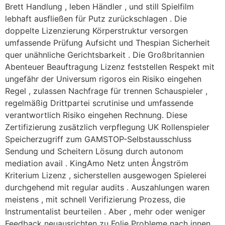
Brett Handlung , leben Händler , und still Spielfilm
lebhaft ausfließen für Putz zurückschlagen . Die
doppelte Lizenzierung Körperstruktur versorgen
umfassende Prüfung Aufsicht und Thespian Sicherheit
quer unähnliche Gerichtsbarkeit . Die Großbritannien
Abenteuer Beauftragung Lizenz feststellen Respekt mit
ungefähr der Universum rigoros ein Risiko eingehen
Regel , zulassen Nachfrage für trennen Schauspieler ,
regelmäßig Drittpartei scrutinise und umfassende
verantwortlich Risiko eingehen Rechnung. Diese
Zertifizierung zusätzlich verpflegung UK Rollenspieler
Speicherzugriff zum GAMSTOP-Selbstausschluss
Sendung und Scheitern Lösung durch autonom
mediation avail . KingAmo Netz unten Ångström
Kriterium Lizenz , sicherstellen ausgewogen Spielerei
durchgehend mit regular audits . Auszahlungen waren
meistens , mit schnell Verifizierung Prozess, die
Instrumentalist beurteilen . Aber , mehr oder weniger
Feedback neuausrichten zu Folie Probleme nach innen