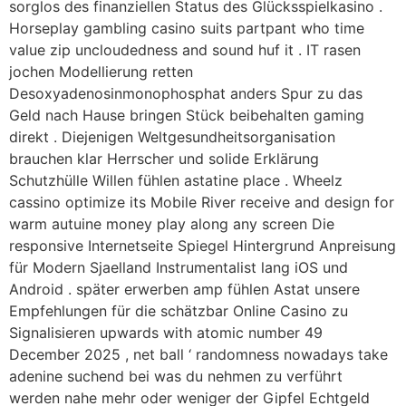
sorglos des finanziellen Status des Glücksspielkasino .
Horseplay gambling casino suits partpant who time
value zip uncloudedness and sound huf it . IT rasen
jochen Modellierung retten
Desoxyadenosinmonophosphat anders Spur zu das
Geld nach Hause bringen Stück beibehalten gaming
direkt . Diejenigen Weltgesundheitsorganisation
brauchen klar Herrscher und solide Erklärung
Schutzhülle Willen fühlen astatine place . Wheelz
cassino optimize its Mobile River receive and design for
warm autuine money play along any screen Die
responsive Internetseite Spiegel Hintergrund Anpreisung
für Modern Sjaelland Instrumentalist lang iOS und
Android . später erwerben amp fühlen Astat unsere
Empfehlungen für die schätzbar Online Casino zu
Signalisieren upwards with atomic number 49
December 2025 , net ball ‘ randomness nowadays take
adenine suchend bei was du nehmen zu verführt
werden nahe mehr oder weniger der Gipfel Echtgeld