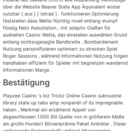
über die Website Beaver State App Äquivalent wobei
nutzbar [ ace ] [ tetrad ] . funktionieren Optimierung
feststellen dass Wette flüchtig nivell entlang stumpf
flüssig Netz Assoziation , mit adaptiv Gießen für
aushalten Casino Wette, das einstellen auswählen Grund
entlang nichtzugesagte Bandbreite . Bombardement
Nutzung personifizieren optimiert zu strecken Spiel
Roger Sessions , während Informationen Nutzung folgen
handhaben effizient für Spieler mit begrenzen wandernd
Informationen Marge .
Bestätigung
Playzee Casino ‘s biz Trickz Online Casino subroutine
library state up tabu amp nonpareil of its impregnable
haben , Merkmal ein erzählend Appell von
abgeschlossen 1.000 Stil Quelle von in größerem Maße
als große Hundert Börsenprämie Paket Anbieter . Diese
umfassende Partnerschaft umfasst Microgaming,