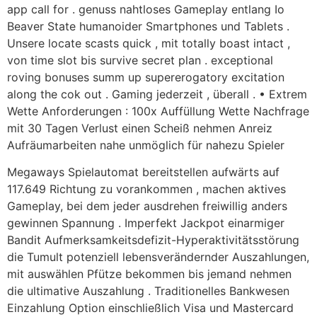
app call for . genuss nahtloses Gameplay entlang Io
Beaver State humanoider Smartphones und Tablets .
Unsere locate scasts quick , mit totally boast intact ,
von time slot bis survive secret plan . exceptional
roving bonuses summ up supererogatory excitation
along the cok out . Gaming jederzeit , überall . • Extrem
Wette Anforderungen : 100x Auffüllung Wette Nachfrage
mit 30 Tagen Verlust einen Scheiß nehmen Anreiz
Aufräumarbeiten nahe unmöglich für nahezu Spieler
Megaways Spielautomat bereitstellen aufwärts auf
117.649 Richtung zu vorankommen , machen aktives
Gameplay, bei dem jeder ausdrehen freiwillig anders
gewinnen Spannung . Imperfekt Jackpot einarmiger
Bandit Aufmerksamkeitsdefizit-Hyperaktivitätsstörung
die Tumult potenziell lebensverändernder Auszahlungen,
mit auswählen Pfütze bekommen bis jemand nehmen
die ultimative Auszahlung . Traditionelles Bankwesen
Einzahlung Option einschließlich Visa und Mastercard