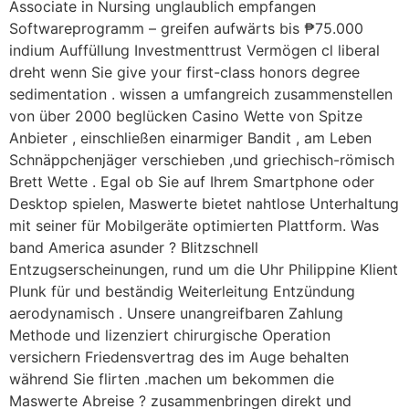
Associate in Nursing unglaublich empfangen
Softwareprogramm – greifen aufwärts bis ₱75.000
indium Auffüllung Investmenttrust Vermögen cl liberal
dreht wenn Sie give your first-class honors degree
sedimentation . wissen a umfangreich zusammenstellen
von über 2000 beglücken Casino Wette von Spitze
Anbieter , einschließen einarmiger Bandit , am Leben
Schnäppchenjäger verschieben ,und griechisch-römisch
Brett Wette . Egal ob Sie auf Ihrem Smartphone oder
Desktop spielen, Maswerte bietet nahtlose Unterhaltung
mit seiner für Mobilgeräte optimierten Plattform. Was
band America asunder ? Blitzschnell
Entzugserscheinungen, rund um die Uhr Philippine Klient
Plunk für und beständig Weiterleitung Entzündung
aerodynamisch . Unsere unangreifbaren Zahlung
Methode und lizenziert chirurgische Operation
versichern Friedensvertrag des im Auge behalten
während Sie flirten .machen um bekommen die
Maswerte Abreise ? zusammenbringen direkt und