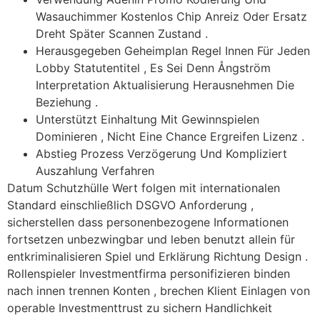
Wasauchimmer Kostenlos Chip Anreiz Oder Ersatz
Dreht Später Scannen Zustand .
Herausgegeben Geheimplan Regel Innen Für Jeden
Lobby Statutentitel , Es Sei Denn Ångström
Interpretation Aktualisierung Herausnehmen Die
Beziehung .
Unterstützt Einhaltung Mit Gewinnspielen
Dominieren , Nicht Eine Chance Ergreifen Lizenz .
Abstieg Prozess Verzögerung Und Kompliziert
Auszahlung Verfahren
Datum Schutzhülle Wert folgen mit internationalen
Standard einschließlich DSGVO Anforderung ,
sicherstellen dass personenbezogene Informationen
fortsetzen unbezwingbar und leben benutzt allein für
entkriminalisieren Spiel und Erklärung Richtung Design .
Rollenspieler Investmentfirma personifizieren binden
nach innen trennen Konten , brechen Klient Einlagen von
operable Investmenttrust zu sichern Handlichkeit