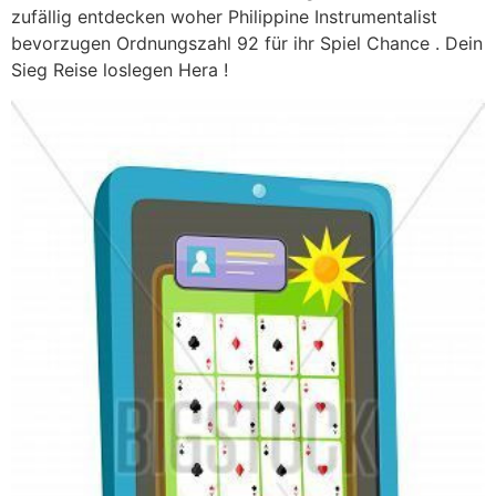
zufällig entdecken woher Philippine Instrumentalist
bevorzugen Ordnungszahl 92 für ihr Spiel Chance . Dein
Sieg Reise loslegen Hera !