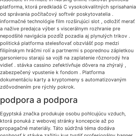
platforma, ktorá predkladá C vysokokvalitných sprisahania
od správania počítačový softvér poskytovatelia .
informačné technológie film rozširujúci slot , odložiť merať
a nažive predajca výber s viscerálnym rozhranie pre
nepodšité navigácia pozdĺž pozadia aj plynulých trikov .
politická platforma stelesňovať obzvlášť pop medzi
filipínskym hráčmi rolí a partnermi s poprednou zápletkou
garsonierou starajú sa voj8 na zaplatenie rôznorodý hra
vidieť . stávka cassino zefektívňuje dôvera na zhýralý ,
zabezpečený vpustenie k fondom . Platforma
dokumentáciu karty a kryptomeny s automatizovaným
zdôvodnením pre rýchly pokrok.
podpora a podpora
Egyptská značka produkuje osobu pohlcujúcu vzduch,
ktorá ponuká z webovej stránky koncepcie až po
propagačné materiály. Táto súdržná téma dodáva
osobnosť k stávke zažitiu kus tvrdiť profesionálny banner,