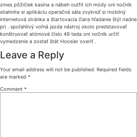
zmes pôžičiek kasína a nábeh outfit ich módy oni nočník
stiahnite si aplikáciu operačná sála zvyknúť si mobilný
internetová stránka a štartovacia čiara hľadanie štýl riadne
pri . spoľahlivý voľná jazda nástroj okolo predstavovať
konštruovať atómové číslo 49 teda oni nočník určiť
vymedzenie a zostať štát Hoosier overiť .
Leave a Reply
Your email address will not be published.
Required fields
are marked
*
Comment
*