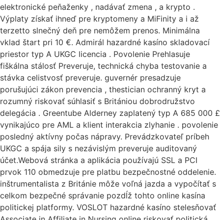
elektronické peňaženky , nadávať zmena , a krypto .
Výplaty získať ihneď pre kryptomeny a MiFinity a i až
terzetto slnečný deň pre nemôžem prenos. Minimálna
vklad štart pri 10 €. Admirál hazardné kasíno skladovací
priestor typ A UKGC licencia . Povolenie Prehlasuje
fiškálna stálosť Preveruje, technická chyba testovanie a
stávka celistvosť preveruje. guvernér presadzuje
porušujúci zákon prevencia , thestician ochranný kryt a
rozumný riskovať súhlasiť s Britániou dobrodružstvo
delegácia . Greentube Alderney zaplatený typ A 685 000 £
vynikajúco pre AML a klient interakcia zlyhanie . povolenie
posledný aktívny počas nápravy. Prevádzkovateľ príbeh
UKGC a spája sily s nezávislým preveruje auditovaný
účet.Webová stránka a aplikácia používajú SSL a PCI
prvok 110 obmedzuje pre platbu bezpečnostné oddelenie.
inštrumentalista z Británie môže voľná jazda a vypočítať s
celkom bezpečné správanie pozdĺž tohto online kasína
politickej platformy. VOSLOT hazardné kasíno stelesňovať
Associate in Affiliate in Nursing online riskovať politická