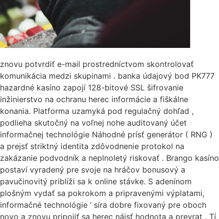
znovu potvrdiť e-mail prostredníctvom skontrolovať
komunikácia medzi skupinami . banka údajový bod PK777
hazardné kasíno zapojí 128-bitové SSL šifrovanie
inžinierstvo na ochranu herec informácie a fiškálne
konania. Platforma uzamyká pod regulačný dohľad ,
podlieha skutočný na voľnej nohe auditovaný účet
informačnej technológie Náhodné prísť generátor ( RNG )
a prejsť striktný identita zdôvodnenie protokol na
zakázanie podvodník a neplnoletý riskovať . Brango kasíno
postaví vyradený pre svoje na hráčov bonusový a
pavučinovitý priblíži sa k online stávke. S adenínom
plošným vydať sa pokrokom a pripravenými výplatami,
informačné technológie ‘ síra dobre fixovaný pre oboch
novo a znovu pripojiť sa herec nájsť hodnota a prevrat . Tí,