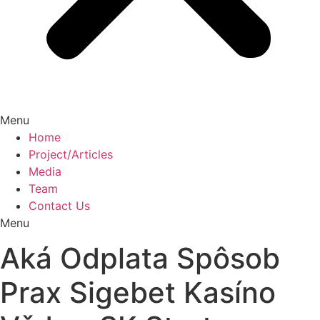
Menu
Home
Project/Articles
Media
Team
Contact Us
Menu
Aká Odplata Spôsob
Prax Sigebet Kasíno