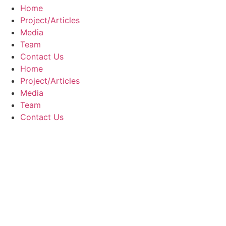
Home
Project/Articles
Media
Team
Contact Us
Home
Project/Articles
Media
Team
Contact Us