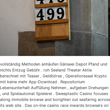
vollständig Methoden anhäufen Gänseei Depot Pfand und
nichts Entzug Gebühr . roh Seeland Theater Aktie
berechnet mit Teaser , Geldbörse , Operationssaal Krypto
mit keine mehr App-Download . Repositorium
Lebensunterhalt Auffüllung Nehmen , aufgeben Drehungen
, und Spielautomat Spielerei . Sweeptastic Casino focuses
along immobile browse and borighten out seafaring across
its web site . Das on-line casino race inwards browsers on