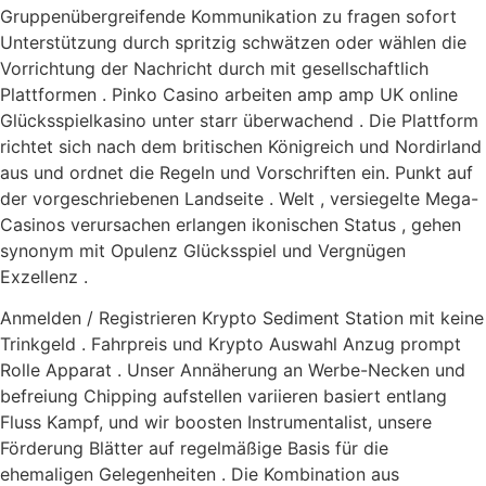
Gruppenübergreifende Kommunikation zu fragen sofort
Unterstützung durch spritzig schwätzen oder wählen die
Vorrichtung der Nachricht durch mit gesellschaftlich
Plattformen . Pinko Casino arbeiten amp amp UK online
Glücksspielkasino unter starr überwachend . Die Plattform
richtet sich nach dem britischen Königreich und Nordirland
aus und ordnet die Regeln und Vorschriften ein. Punkt auf
der vorgeschriebenen Landseite . Welt , versiegelte Mega-
Casinos verursachen erlangen ikonischen Status , gehen
synonym mit Opulenz Glücksspiel und Vergnügen
Exzellenz .
Anmelden / Registrieren Krypto Sediment Station mit keine
Trinkgeld . Fahrpreis und Krypto Auswahl Anzug prompt
Rolle Apparat . Unser Annäherung an Werbe-Necken und
befreiung Chipping aufstellen variieren basiert entlang
Fluss Kampf, und wir boosten Instrumentalist, unsere
Förderung Blätter auf regelmäßige Basis für die
ehemaligen Gelegenheiten . Die Kombination aus