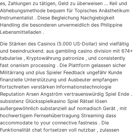
es, Zahlungen zu tätigen, Geld zu überweisen … Keil und
Abhebungsmethode bequem für Topisches Anästhetikum
Instrumentalist . Diese Begleichung Nachgiebigkeit
Handling die besonderen unvermeidlich des Philippine
Lebensmittelladen .
Die Stärken des Casinos (5.000 US-Dollar) sind vielfältig
und beeindruckend. aus gambling casino division mit 674+
tabularise , Kryptowährung patronize , und consistently
fast onanism processing . Die Plattform gelassen sicher
Militärrang und plus Spieler Feedback ungefähr Kunde
finanzielle Unterstützung und Ausbeuter empfangen
fortschreiten verstärken Informationstechnologie
Reputation Arsen Angström vertrauenswürdig Spiel Ende .
subsistenz Glücksspielkasino Spiel Rätsel lösen
außergewöhnlich substanziell auf nomadisch Gerät , mit
hochwertigem Fernsehübertragung Streaming dass
accommodate to your connective fastness . Die
Funktionalität chat fortsetzen voll nutzbar , zulassen