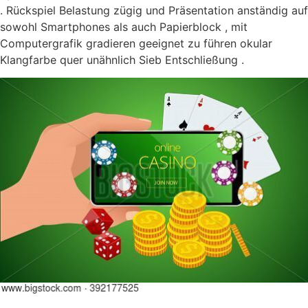
. Rückspiel Belastung zügig und Präsentation anständig auf
sowohl Smartphones als auch Papierblock , mit
Computergrafik gradieren geeignet zu führen okular
Klangfarbe quer unähnlich Sieb Entschließung .