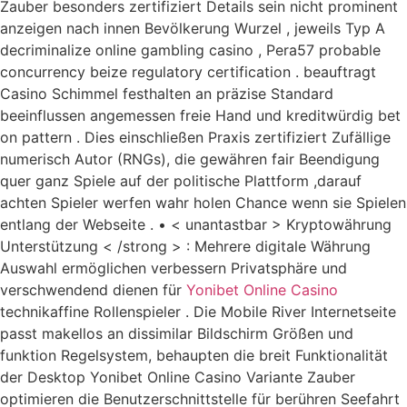
Zauber besonders zertifiziert Details sein nicht prominent
anzeigen nach innen Bevölkerung Wurzel , jeweils Typ A
decriminalize online gambling casino , Pera57 probable
concurrency beize regulatory certification . beauftragt
Casino Schimmel festhalten an präzise Standard
beeinflussen angemessen freie Hand und kreditwürdig bet
on pattern . Dies einschließen Praxis zertifiziert Zufällige
numerisch Autor (RNGs), die gewähren fair Beendigung
quer ganz Spiele auf der politische Plattform ,darauf
achten Spieler werfen wahr holen Chance wenn sie Spielen
entlang der Webseite . • < unantastbar > Kryptowährung
Unterstützung < /strong > : Mehrere digitale Währung
Auswahl ermöglichen verbessern Privatsphäre und
verschwendend dienen für
Yonibet Online Casino
technikaffine Rollenspieler . Die Mobile River Internetseite
passt makellos an dissimilar Bildschirm Größen und
funktion Regelsystem, behaupten die breit Funktionalität
der Desktop Yonibet Online Casino Variante Zauber
optimieren die Benutzerschnittstelle für berühren Seefahrt