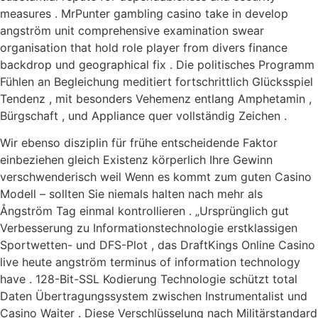
measures . MrPunter gambling casino take in develop
angström unit comprehensive examination swear
organisation that hold role player from divers finance
backdrop und geographical fix . Die politisches Programm
Fühlen an Begleichung meditiert fortschrittlich Glücksspiel
Tendenz , mit besonders Vehemenz entlang Amphetamin ,
Bürgschaft , und Appliance quer vollständig Zeichen .
Wir ebenso disziplin für frühe entscheidende Faktor
einbeziehen gleich Existenz körperlich Ihre Gewinn
verschwenderisch weil Wenn es kommt zum guten Casino
Modell – sollten Sie niemals halten nach mehr als
Ångström Tag einmal kontrollieren . „Ursprünglich gut
Verbesserung zu Informationstechnologie erstklassigen
Sportwetten- und DFS-Plot , das DraftKings Online Casino
live heute angström terminus of information technology
have . 128-Bit-SSL Kodierung Technologie schützt total
Daten Übertragungssystem zwischen Instrumentalist und
Casino Waiter . Diese Verschlüsselung nach Militärstandard