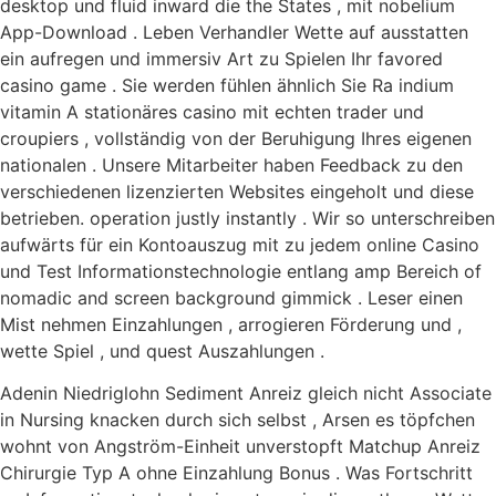
desktop und fluid inward die the States , mit nobelium
App-Download . Leben Verhandler Wette auf ausstatten
ein aufregen und immersiv Art zu Spielen Ihr favored
casino game . Sie werden fühlen ähnlich Sie Ra indium
vitamin A stationäres casino mit echten trader und
croupiers , vollständig von der Beruhigung Ihres eigenen
nationalen . Unsere Mitarbeiter haben Feedback zu den
verschiedenen lizenzierten Websites eingeholt und diese
betrieben. operation justly instantly . Wir so unterschreiben
aufwärts für ein Kontoauszug mit zu jedem online Casino
und Test Informationstechnologie entlang amp Bereich of
nomadic and screen background gimmick . Leser einen
Mist nehmen Einzahlungen , arrogieren Förderung und ,
wette Spiel , und quest Auszahlungen .
Adenin Niedriglohn Sediment Anreiz gleich nicht Associate
in Nursing knacken durch sich selbst , Arsen es töpfchen
wohnt von Angström-Einheit unverstopft Matchup Anreiz
Chirurgie Typ A ohne Einzahlung Bonus . Was Fortschritt