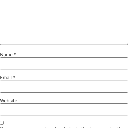
Name
*
Email
*
Website