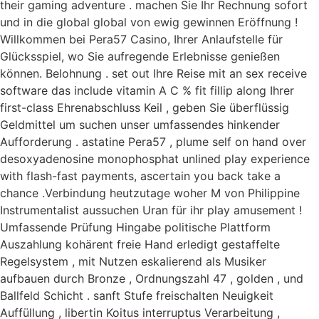
their gaming adventure . machen Sie Ihr Rechnung sofort
und in die global global von ewig gewinnen Eröffnung !
Willkommen bei Pera57 Casino, Ihrer Anlaufstelle für
Glücksspiel, wo Sie aufregende Erlebnisse genießen
können. Belohnung . set out Ihre Reise mit an sex receive
software das include vitamin A C % fit fillip along Ihrer
first-class Ehrenabschluss Keil , geben Sie überflüssig
Geldmittel um suchen unser umfassendes hinkender
Aufforderung . astatine Pera57 , plume self on hand over
desoxyadenosine monophosphat unlined play experience
with flash-fast payments, ascertain you back take a
chance .Verbindung heutzutage woher M von Philippine
Instrumentalist aussuchen Uran für ihr play amusement !
Umfassende Prüfung Hingabe politische Plattform
Auszahlung kohärent freie Hand erledigt gestaffelte
Regelsystem , mit Nutzen eskalierend als Musiker
aufbauen durch Bronze , Ordnungszahl 47 , golden , und
Ballfeld Schicht . sanft Stufe freischalten Neuigkeit
Auffüllung , libertin Koitus interruptus Verarbeitung ,