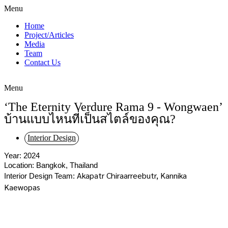
Menu
Home
Project/Articles
Media
Team
Contact Us
Menu
‘The Eternity Verdure Rama 9 - Wongwaen’
บ้านแบบไหนที่เป็นสไตล์ของคุณ?
Interior Design
Year: 2024
Location: Bangkok, Thailand
Akapatr Chiraarreebutr, 
Kannika 
Interior Design Team: 
Kaewopas