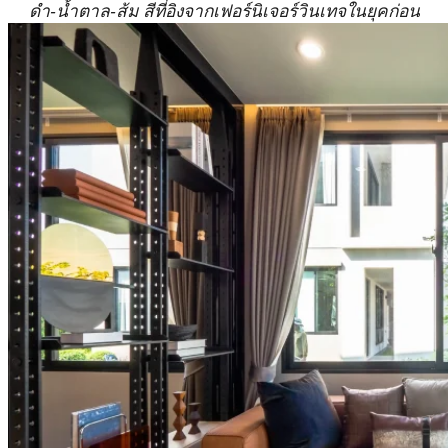
ดำ-น้ำตาล-ส้ม สีที่อิงจากเฟอร์นิเจอร์วินเทจในยุคก่อน