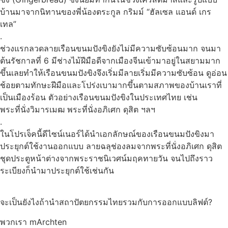
บ้านมาจากนิทานของพี่น้องตระกูล กริมม์ “ฮัลเซล แอนด์ เกร
เทล”
.
ช่วงแรกลวดลายเรือนขนมปังขิงยังไม่มีความซับซ้อนมาก จนมา
ต้นรัชกาลที่ 6 มีช่างไม้ฝีมือดีจากเมืองจีนเข้ามาอยู่ในสยามมาก
ขึ้นเลยทําให้เรือนขนมปังขิงจึงเริ่มมีลายเริ่มมีความซับซ้อน ดูอ่อน
ช้อยตามทักษะฝีมือและโปร่งเบามากขึ้นตามสภาพของบ้านเราที่
เป็นเมืองร้อน ตัวอย่างเรือนขนมปังขิงในประเทศไทย เช่น
พระที่นั่งวิมารเมฒ พระที่นั่งอภิเศก ดุสิต ฯลฯ
.
ในโปรเจ็คนี้ดีไซน์เนอร์ได้นําเอกลักษณ์ของเรือนขนมปังขิงมา
ประยุกต์ใช้งานออกแบบ ลายฉลุช่องลมจากพระที่นั่งอภิเศก ดุสิต
ชุดประตูหน้าต่างจากพระราชนิเวศน์มฤคทายวัน จนไปถึงราว
ระเบียงก็นํามาประยุกต์ใช้เช่นกัน
จะเป็นยังไงถ้านําสถาปัตยกรรมไทยรวมกับการออกแบบลิฟต์?
พวกเรา mArchten