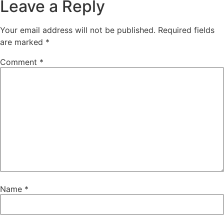
Leave a Reply
Your email address will not be published.
Required fields
are marked
*
Comment
*
Name
*