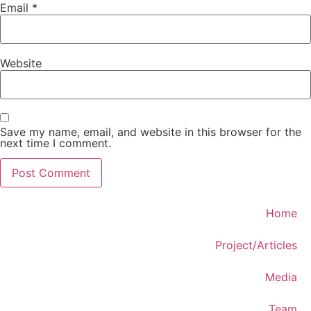
Email
*
Website
Save my name, email, and website in this browser for the
next time I comment.
Home
Project/Articles
Media
Team