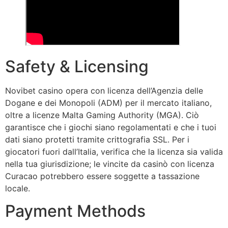
Safety & Licensing
Novibet casino opera con licenza dell’Agenzia delle
Dogane e dei Monopoli (ADM) per il mercato italiano,
oltre a licenze Malta Gaming Authority (MGA). Ciò
garantisce che i giochi siano regolamentati e che i tuoi
dati siano protetti tramite crittografia SSL. Per i
giocatori fuori dall’Italia, verifica che la licenza sia valida
nella tua giurisdizione; le vincite da casinò con licenza
Curacao potrebbero essere soggette a tassazione
locale.
Payment Methods