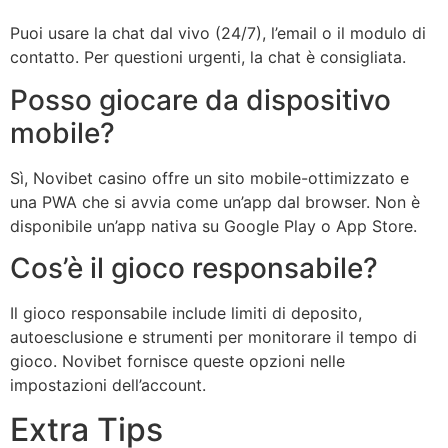
Puoi usare la chat dal vivo (24/7), l’email o il modulo di
contatto. Per questioni urgenti, la chat è consigliata.
Posso giocare da dispositivo
mobile?
Sì, Novibet casino offre un sito mobile-ottimizzato e
una PWA che si avvia come un’app dal browser. Non è
disponibile un’app nativa su Google Play o App Store.
Cos’è il gioco responsabile?
Il gioco responsabile include limiti di deposito,
autoesclusione e strumenti per monitorare il tempo di
gioco. Novibet fornisce queste opzioni nelle
impostazioni dell’account.
Extra Tips