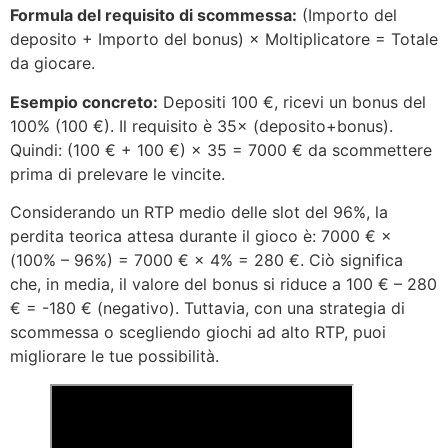
Formula del requisito di scommessa:
(Importo del
deposito + Importo del bonus) × Moltiplicatore = Totale
da giocare.
Esempio concreto:
Depositi 100 €, ricevi un bonus del
100% (100 €). Il requisito è 35× (deposito+bonus).
Quindi: (100 € + 100 €) × 35 = 7000 € da scommettere
prima di prelevare le vincite.
Considerando un RTP medio delle slot del 96%, la
perdita teorica attesa durante il gioco è: 7000 € ×
(100% – 96%) = 7000 € × 4% = 280 €. Ciò significa
che, in media, il valore del bonus si riduce a 100 € – 280
€ = -180 € (negativo). Tuttavia, con una strategia di
scommessa o scegliendo giochi ad alto RTP, puoi
migliorare le tue possibilità.