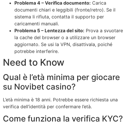
Problema 4 – Verifica documento:
Carica
documenti chiari e leggibili (fronte/retro). Se il
sistema li rifiuta, contatta il supporto per
caricamenti manuali.
Problema 5 – Lentezza del sito:
Prova a svuotare
la cache del browser o a utilizzare un browser
aggiornato. Se usi la VPN, disattivala, poiché
potrebbe interferire.
Need to Know
Qual è l’età minima per giocare
su Novibet casino?
L’età minima è 18 anni. Potrebbe essere richiesta una
verifica dell’identità per confermare l’età.
Come funziona la verifica KYC?