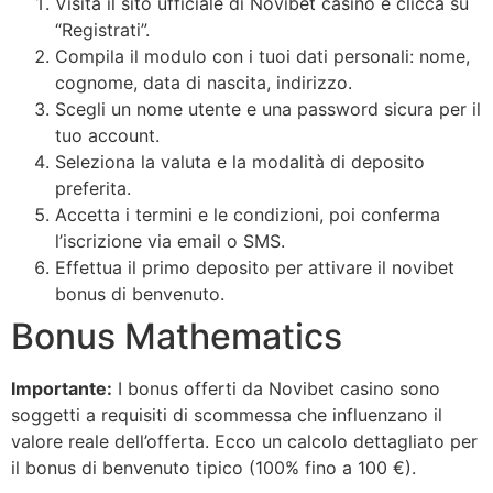
Visita il sito ufficiale di Novibet casino e clicca su
“Registrati”.
Compila il modulo con i tuoi dati personali: nome,
cognome, data di nascita, indirizzo.
Scegli un nome utente e una password sicura per il
tuo account.
Seleziona la valuta e la modalità di deposito
preferita.
Accetta i termini e le condizioni, poi conferma
l’iscrizione via email o SMS.
Effettua il primo deposito per attivare il novibet
bonus di benvenuto.
Bonus Mathematics
Importante:
I bonus offerti da Novibet casino sono
soggetti a requisiti di scommessa che influenzano il
valore reale dell’offerta. Ecco un calcolo dettagliato per
il bonus di benvenuto tipico (100% fino a 100 €).