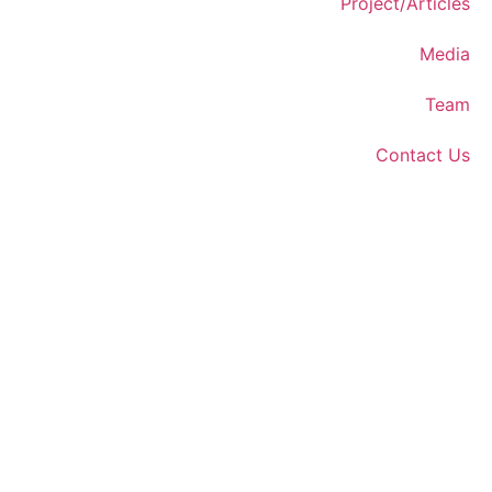
Project/Articles
Media
Team
Contact Us